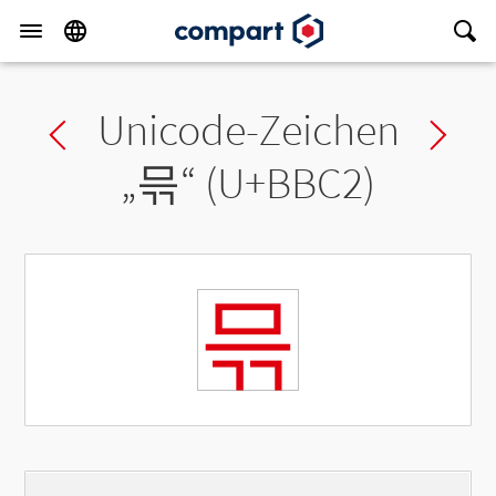
Unicode-Zeichen
Previous char
Ne
„
믂
“ (U+BBC2)
믂