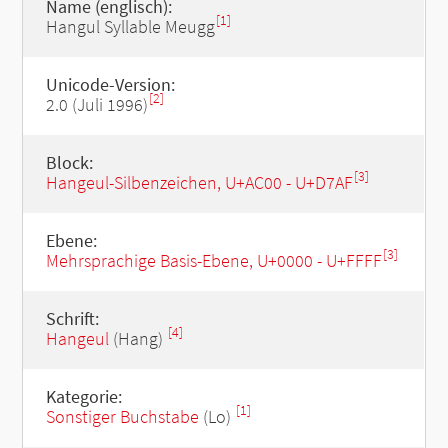
Name (englisch):
[1]
Hangul Syllable Meugg
Unicode-Version:
[2]
2.0 (Juli 1996)
Block:
[3]
Hangeul-Silbenzeichen, U+AC00 - U+D7AF
Ebene:
[3]
Mehrsprachige Basis-Ebene, U+0000 - U+FFFF
Schrift:
[4]
Hangeul
(Hang)
Kategorie:
[1]
Sonstiger Buchstabe
(Lo)