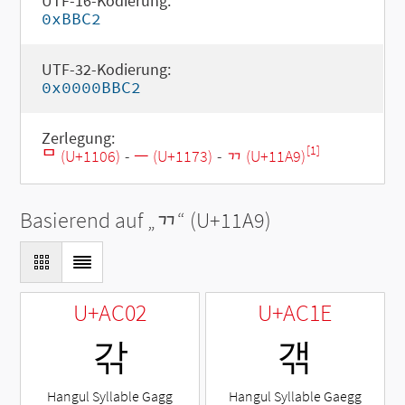
UTF-16-Kodierung:
0xBBC2
UTF-32-Kodierung:
0x0000BBC2
Zerlegung:
[1]
ᄆ (U+1106)
-
ᅳ (U+1173)
-
ᆩ (U+11A9)
Basierend auf „
ᆩ
“ (U+11A9)
U+AC02
U+AC1E
갂
갞
Hangul Syllable Gagg
Hangul Syllable Gaegg