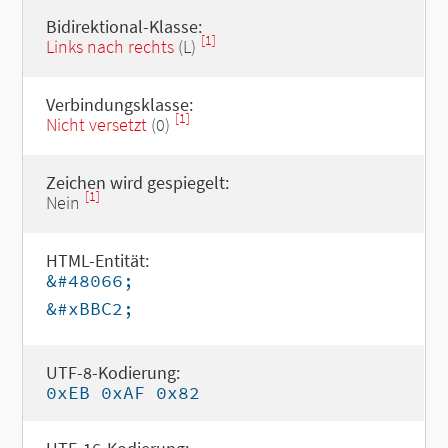
Bidirektional-Klasse:
[1]
Links nach rechts
(L)
Verbindungsklasse:
[1]
Nicht versetzt
(0)
Zeichen wird gespiegelt:
[1]
Nein
HTML-Entität:
&#48066;
&#xBBC2;
UTF-8-Kodierung:
0xEB 0xAF 0x82