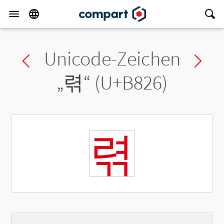
Unicode-Zeichen
Previous char
Ne
„
렦
“ (U+B826)
렦