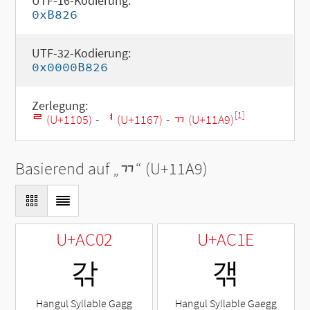
UTF-16-Kodierung:
0xB826
UTF-32-Kodierung:
0x0000B826
Zerlegung:
[1]
ᄅ (U+1105)
-
ᅧ (U+1167)
-
ᆩ (U+11A9)
Basierend auf „
ᆩ
“ (U+11A9)
U+AC02
U+AC1E
갂
갞
Hangul Syllable Gagg
Hangul Syllable Gaegg