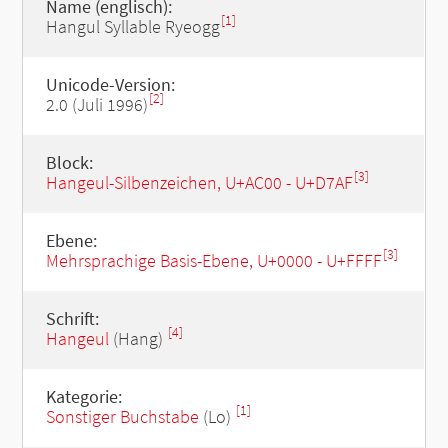
Name (englisch):
[1]
Hangul Syllable Ryeogg
Unicode-Version:
[2]
2.0 (Juli 1996)
Block:
[3]
Hangeul-Silbenzeichen, U+AC00 - U+D7AF
Ebene:
[3]
Mehrsprachige Basis-Ebene, U+0000 - U+FFFF
Schrift:
[4]
Hangeul
(Hang)
Kategorie:
[1]
Sonstiger Buchstabe
(Lo)