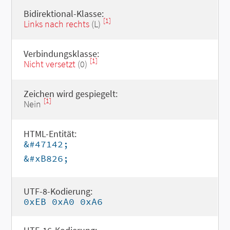
Bidirektional-Klasse:
[1]
Links nach rechts
(L)
Verbindungsklasse:
[1]
Nicht versetzt
(0)
Zeichen wird gespiegelt:
[1]
Nein
HTML-Entität:
&#47142;
&#xB826;
UTF-8-Kodierung:
0xEB 0xA0 0xA6