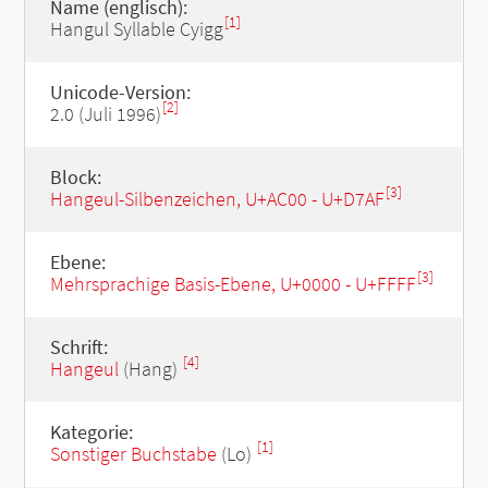
Name (englisch):
[1]
Hangul Syllable Cyigg
Unicode-Version:
[2]
2.0 (Juli 1996)
Block:
[3]
Hangeul-Silbenzeichen, U+AC00 - U+D7AF
Ebene:
[3]
Mehrsprachige Basis-Ebene, U+0000 - U+FFFF
Schrift:
[4]
Hangeul
(Hang)
Kategorie:
[1]
Sonstiger Buchstabe
(Lo)