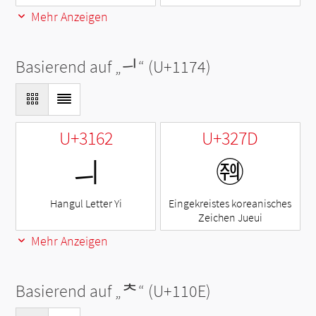
Mehr Anzeigen
Basierend auf „
ᅴ
“ (U+1174)
U+3162
U+327D
ㅢ
㉽
Hangul Letter Yi
Eingekreistes koreanisches
Zeichen Jueui
Mehr Anzeigen
Basierend auf „
ᄎ
“ (U+110E)