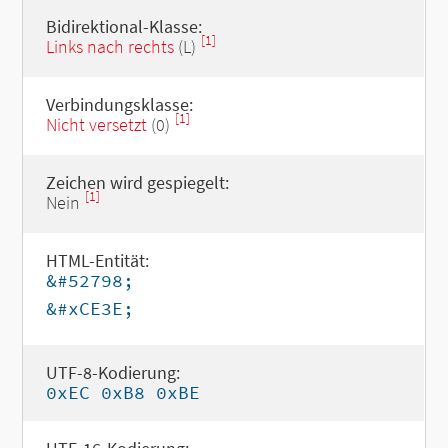
Bidirektional-Klasse:
[1]
Links nach rechts
(L)
Verbindungsklasse:
[1]
Nicht versetzt
(0)
Zeichen wird gespiegelt:
[1]
Nein
HTML-Entität:
&#52798;
&#xCE3E;
UTF-8-Kodierung:
0xEC 0xB8 0xBE