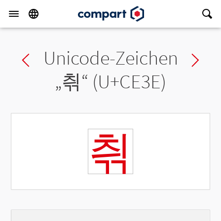
Unicode-Zeichen
Previous char
Ne
„
츾
“ (U+CE3E)
츾