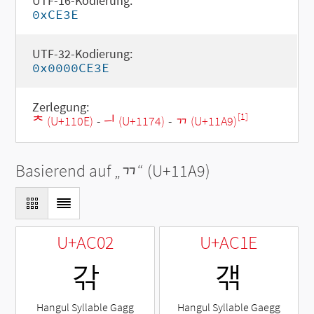
UTF-16-Kodierung:
0xCE3E
UTF-32-Kodierung:
0x0000CE3E
Zerlegung:
[1]
ᄎ (U+110E)
-
ᅴ (U+1174)
-
ᆩ (U+11A9)
Basierend auf „
ᆩ
“ (U+11A9)
U+AC02
U+AC1E
갂
갞
Hangul Syllable Gagg
Hangul Syllable Gaegg