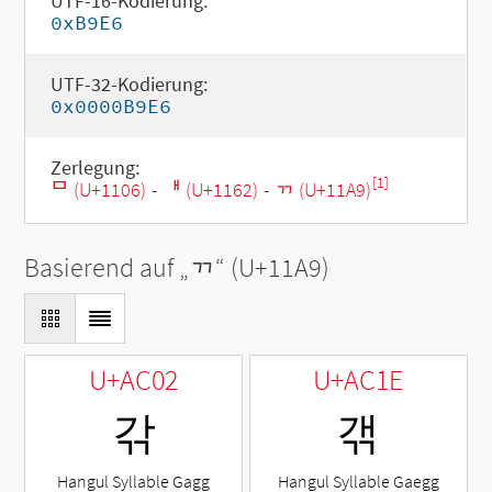
UTF-16-Kodierung:
0xB9E6
UTF-32-Kodierung:
0x0000B9E6
Zerlegung:
[1]
ᄆ (U+1106)
-
ᅢ (U+1162)
-
ᆩ (U+11A9)
Basierend auf „
ᆩ
“ (U+11A9)
U+AC02
U+AC1E
갂
갞
Hangul Syllable Gagg
Hangul Syllable Gaegg