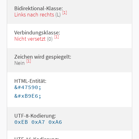
Bidirektional-Klasse:
[1]
Links nach rechts
(L)
Verbindungsklasse:
[1]
Nicht versetzt
(0)
Zeichen wird gespiegelt:
[1]
Nein
HTML-Entität:
&#47590;
&#xB9E6;
UTF-8-Kodierung:
0xEB 0xA7 0xA6