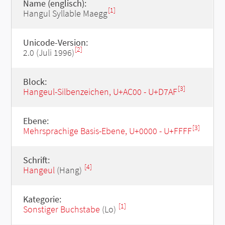
Name (englisch):
[1]
Hangul Syllable Maegg
Unicode-Version:
[2]
2.0 (Juli 1996)
Block:
[3]
Hangeul-Silbenzeichen, U+AC00 - U+D7AF
Ebene:
[3]
Mehrsprachige Basis-Ebene, U+0000 - U+FFFF
Schrift:
[4]
Hangeul
(Hang)
Kategorie:
[1]
Sonstiger Buchstabe
(Lo)