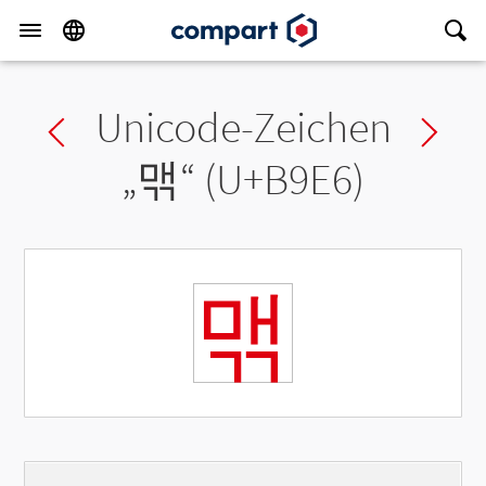
Unicode-Zeichen
Previous char
Ne
„
맦
“ (U+B9E6)
맦