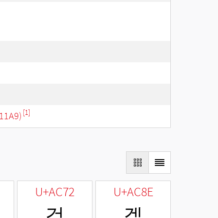
[1]
11A9)
U+AC72
U+AC8E
걲
겎