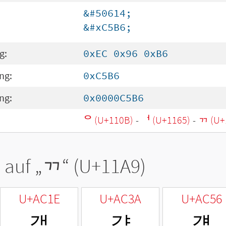
&#50614;
&#xC5B6;
g:
0xEC 0x96 0xB6
ng:
0xC5B6
ng:
0x0000C5B6
ᄋ (U+110B)
-
ᅥ (U+1165)
-
ᆩ (U+
 auf „
ᆩ
“ (U+11A9)
U+AC1E
U+AC3A
U+AC56
갞
갺
걖