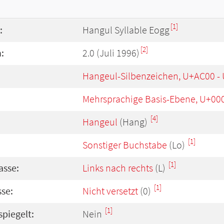
[1]
:
Hangul Syllable Eogg
[2]
:
2.0 (Juli 1996)
Hangeul-Silbenzeichen, U+AC00 -
Mehrsprachige Basis-Ebene, U+00
[4]
Hangeul
(Hang)
[1]
Sonstiger Buchstabe
(Lo)
[1]
asse:
Links nach rechts
(L)
[1]
se:
Nicht versetzt
(0)
[1]
spiegelt:
Nein