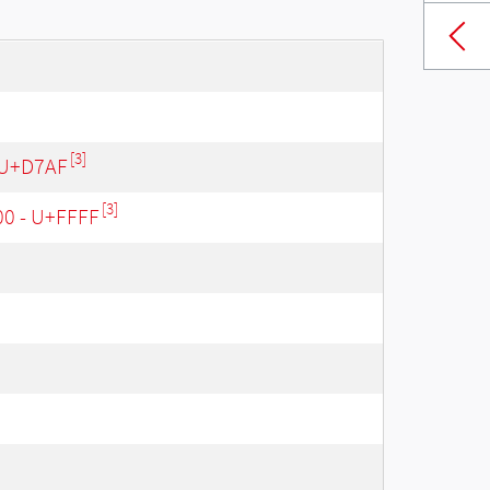
[3]
 U+D7AF
[3]
00 - U+FFFF