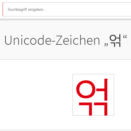
Unicode-Zeichen „
얶
“
얶