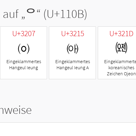
 auf „
ᄋ
“ (U+110B)
U+3207
U+3215
U+321D
㈇
㈕
㈝
Eingeklammertes
Eingeklammertes
Eingeklammert
Hangeul Ieung
Hangeul Ieung A
koreanisches
Zeichen Ojeon
hweise