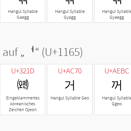
Hangul Syllable
Hangul Syllable
Hangul Syllabl
Gaegg
Gyagg
Gyaegg
 auf „
ᅥ
“ (U+1165)
U+321D
U+AC70
U+AEBC
㈝
거
꺼
Eingeklammertes
Hangul Syllable Geo
Hangul Syllabl
koreanisches
Ggeo
Zeichen Ojeon