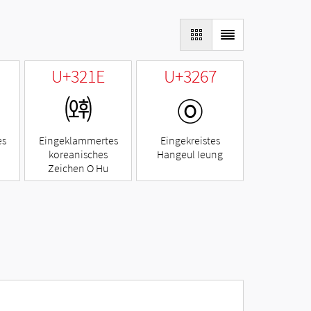
U+321E
U+3267
㈞
㉧
es
Eingeklammertes
Eingekreistes
koreanisches
Hangeul Ieung
Zeichen O Hu