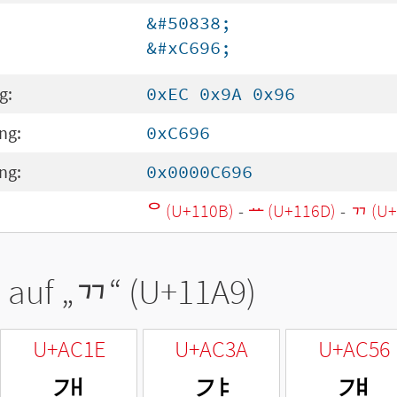
&#50838;
&#xC696;
g:
0xEC 0x9A 0x96
ng:
0xC696
ng:
0x0000C696
ᄋ (U+110B)
-
ᅭ (U+116D)
-
ᆩ (U+
 auf „
ᆩ
“ (U+11A9)
U+AC1E
U+AC3A
U+AC56
갞
갺
걖