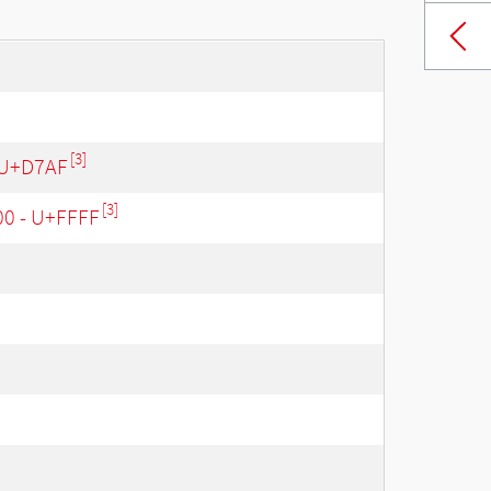
[3]
 U+D7AF
[3]
00 - U+FFFF