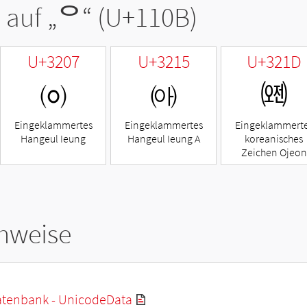
 auf „
ᄋ
“ (U+110B)
U+3207
U+3215
U+321D
㈇
㈕
㈝
Eingeklammertes
Eingeklammertes
Eingeklammert
Hangeul Ieung
Hangeul Ieung A
koreanisches
Zeichen Ojeon
hweise
tenbank - UnicodeData