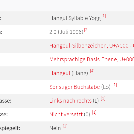
[1]
:
Hangul Syllable Yogg
[2]
:
2.0 (Juli 1996)
Hangeul-Silbenzeichen, U+AC00 -
Mehrsprachige Basis-Ebene, U+00
[4]
Hangeul
(Hang)
[1]
Sonstiger Buchstabe
(Lo)
[1]
asse:
Links nach rechts
(L)
[1]
se:
Nicht versetzt
(0)
[1]
spiegelt:
Nein