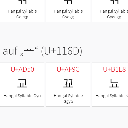
Hangul Syllable
Hangul Syllable
Hangul Syllabl
Gaegg
Gyagg
Gyaegg
 auf „
ᅭ
“ (U+116D)
U+AD50
U+AF9C
U+B1E8
교
꾜
뇨
Hangul Syllable Gyo
Hangul Syllable
Hangul Syllable 
Ggyo