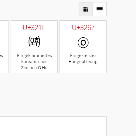
U+321E
U+3267
㈞
㉧
es
Eingeklammertes
Eingekreistes
koreanisches
Hangeul Ieung
Zeichen O Hu