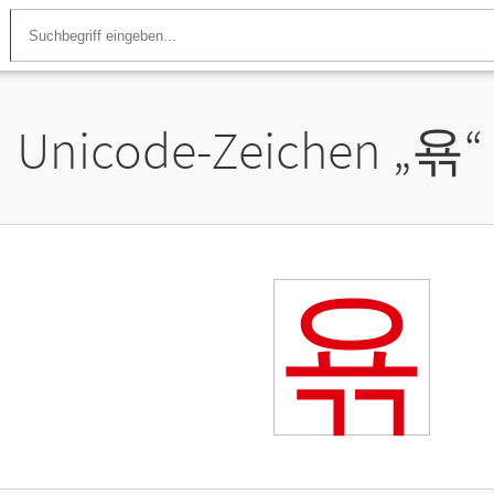
Unicode-Zeichen „
욖
“
욖