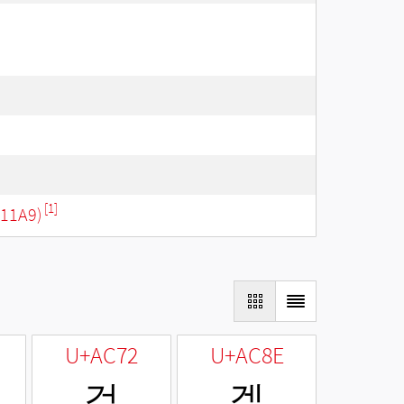
[1]
11A9)
U+AC72
U+AC8E
걲
겎