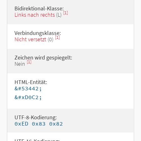
Bidirektional-Klasse:
[1]
Links nach rechts
(L)
Verbindungsklasse:
[1]
Nicht versetzt
(0)
Zeichen wird gespiegelt:
[1]
Nein
HTML-Entität:
&#53442;
&#xD0C2;
UTF-8-Kodierung:
0xED 0x83 0x82