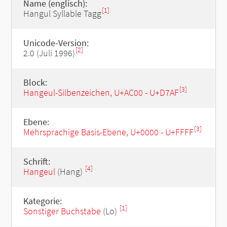
Name (englisch):
[1]
Hangul Syllable Tagg
Unicode-Version:
[2]
2.0 (Juli 1996)
Block:
[3]
Hangeul-Silbenzeichen, U+AC00 - U+D7AF
Ebene:
[3]
Mehrsprachige Basis-Ebene, U+0000 - U+FFFF
Schrift:
[4]
Hangeul
(Hang)
Kategorie:
[1]
Sonstiger Buchstabe
(Lo)