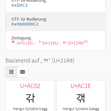
UTF-16-Kodierung:
0xD0C2
UTF-32-Kodierung:
0x0000D0C2
Zerlegung:
[1]
ᄐ (U+1110)
-
ᅡ (U+1161)
-
ᆩ (U+11A9)
Basierend auf „
ᆩ
“ (U+11A9)
U+AC02
U+AC1E
갂
갞
Hangul Syllable Gagg
Hangul Syllable Gaegg