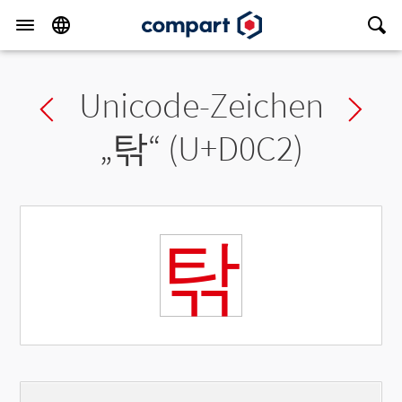
Unicode-Zeichen
Previous char
Ne
„
탂
“ (U+D0C2)
탂