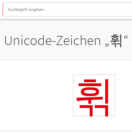
Unicode-Zeichen „
휚
“
휚