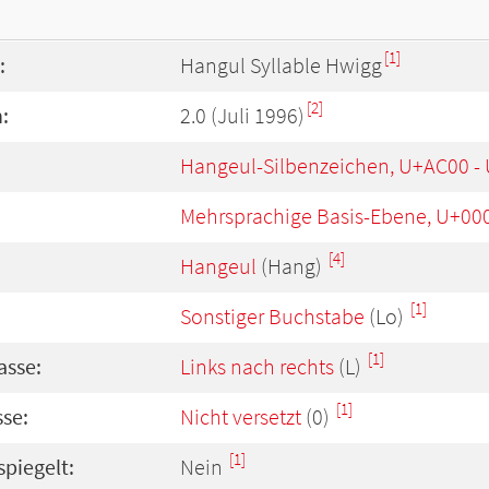
[1]
:
Hangul Syllable Hwigg
[2]
:
2.0 (Juli 1996)
Hangeul-Silbenzeichen, U+AC00 -
Mehrsprachige Basis-Ebene, U+00
[4]
Hangeul
(Hang)
[1]
Sonstiger Buchstabe
(Lo)
[1]
asse:
Links nach rechts
(L)
[1]
se:
Nicht versetzt
(0)
[1]
spiegelt:
Nein