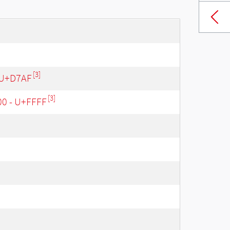
[3]
 U+D7AF
[3]
00 - U+FFFF