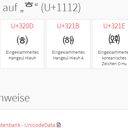
 auf „
ᄒ
“ (U+1112)
U+320D
U+321B
U+321E
㈍
㈛
㈞
Eingeklammertes
Eingeklammertes
Eingeklammert
Hangeul Hieuh
Hangeul Hieuh A
koreanisches
Zeichen O Hu
hweise
tenbank - UnicodeData