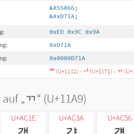
&#55066;
&#xD71A;
g:
0xED 0x9C 0x9A
ng:
0xD71A
ng:
0x0000D71A
ᄒ (U+1112)
-
ᅱ (U+1171)
-
ᆩ (U+
 auf „
ᆩ
“ (U+11A9)
U+AC1E
U+AC3A
U+AC56
갞
갺
걖