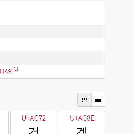
[1]
11A9)
U+AC72
U+AC8E
걲
겎