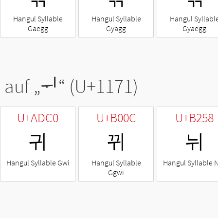
Hangul Syllable
Hangul Syllable
Hangul Syllabl
Gaegg
Gyagg
Gyaegg
 auf „
ᅱ
“ (U+1171)
U+ADC0
U+B00C
U+B258
귀
뀌
뉘
Hangul Syllable Gwi
Hangul Syllable
Hangul Syllable 
Ggwi