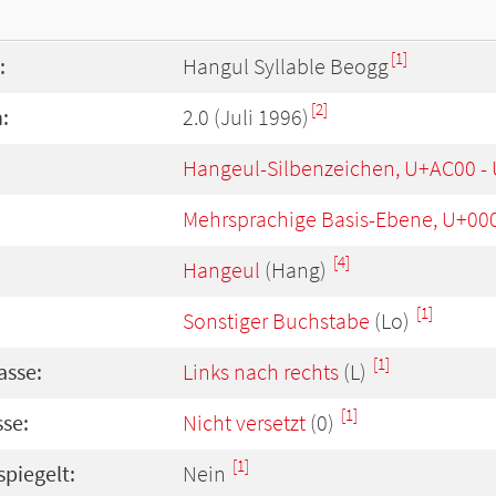
[1]
:
Hangul Syllable Beogg
[2]
:
2.0 (Juli 1996)
Hangeul-Silbenzeichen, U+AC00 -
Mehrsprachige Basis-Ebene, U+00
[4]
Hangeul
(Hang)
[1]
Sonstiger Buchstabe
(Lo)
[1]
asse:
Links nach rechts
(L)
[1]
se:
Nicht versetzt
(0)
[1]
spiegelt:
Nein