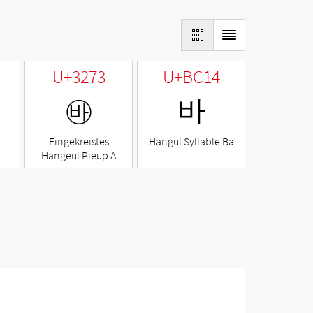
U+3273
U+BC14
㉳
바
Eingekreistes
Hangul Syllable Ba
Hangeul Pieup A