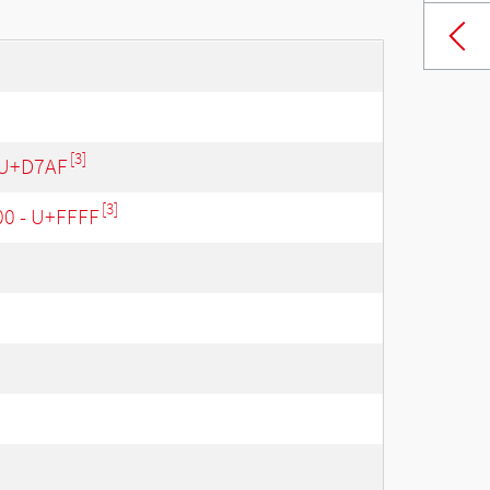
[3]
 U+D7AF
[3]
00 - U+FFFF