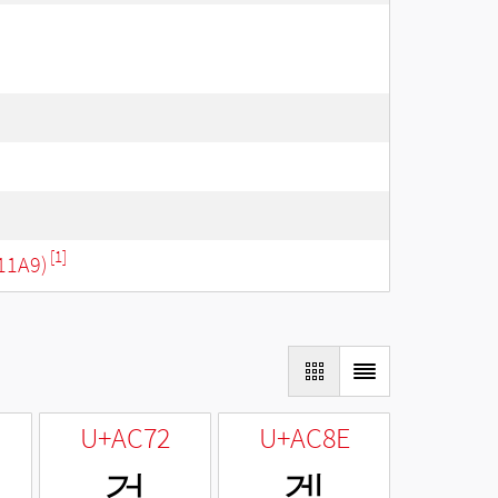
[1]
11A9)
U+AC72
U+AC8E
걲
겎