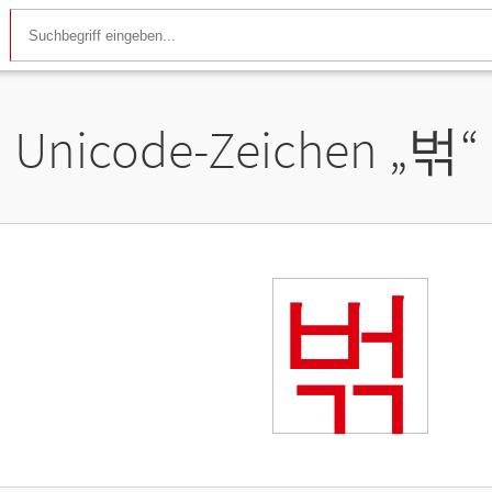
Unicode-Zeichen „
벆
“
벆