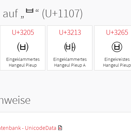
 auf „
ᄇ
“ (U+1107)
U+3205
U+3213
U+3265
㈅
㈓
㉥
Eingeklammertes
Eingeklammertes
Eingekreistes
Hangeul Pieup
Hangeul Pieup A
Hangeul Pieup
hweise
tenbank - UnicodeData