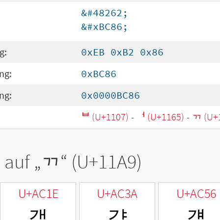
&#48262;
&#xBC86;
g:
0xEB 0xB2 0x86
ng:
0xBC86
ng:
0x0000BC86
ᄇ (U+1107)
-
ᅥ (U+1165)
-
ᆩ (U+
 auf „
ᆩ
“ (U+11A9)
U+AC1E
U+AC3A
U+AC56
갞
갺
걖