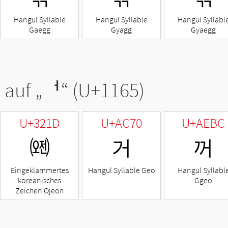
Hangul Syllable
Hangul Syllable
Hangul Syllabl
Gaegg
Gyagg
Gyaegg
 auf „
ᅥ
“ (U+1165)
U+321D
U+AC70
U+AEBC
㈝
거
꺼
Eingeklammertes
Hangul Syllable Geo
Hangul Syllabl
koreanisches
Ggeo
Zeichen Ojeon