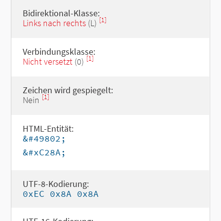
Bidirektional-Klasse:
[1]
Links nach rechts
(L)
Verbindungsklasse:
[1]
Nicht versetzt
(0)
Zeichen wird gespiegelt:
[1]
Nein
HTML-Entität:
&#49802;
&#xC28A;
UTF-8-Kodierung:
0xEC 0x8A 0x8A