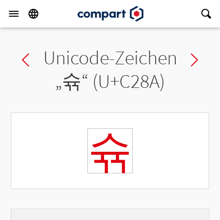
Unicode-Zeichen
Previous char
Ne
„
슊
“ (U+C28A)
슊