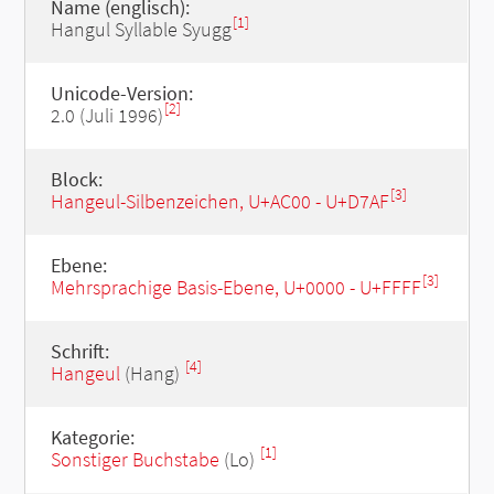
Name (englisch):
[1]
Hangul Syllable Syugg
Unicode-Version:
[2]
2.0 (Juli 1996)
Block:
[3]
Hangeul-Silbenzeichen, U+AC00 - U+D7AF
Ebene:
[3]
Mehrsprachige Basis-Ebene, U+0000 - U+FFFF
Schrift:
[4]
Hangeul
(Hang)
Kategorie:
[1]
Sonstiger Buchstabe
(Lo)