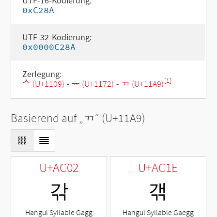
UTF-16-Kodierung:
0xC28A
UTF-32-Kodierung:
0x0000C28A
Zerlegung:
[1]
ᄉ (U+1109)
-
ᅲ (U+1172)
-
ᆩ (U+11A9)
Basierend auf „
ᆩ
“ (U+11A9)
U+AC02
U+AC1E
갂
갞
Hangul Syllable Gagg
Hangul Syllable Gaegg