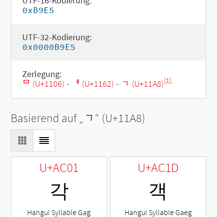
UTF-16-Kodierung:
0xB9E5
UTF-32-Kodierung:
0x0000B9E5
Zerlegung:
[1]
ᄆ (U+1106)
-
ᅢ (U+1162)
-
ᆨ (U+11A8)
Basierend auf „
ᆨ
“ (U+11A8)
U+AC01
U+AC1D
각
객
Hangul Syllable Gag
Hangul Syllable Gaeg