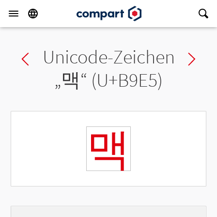
Unicode-Zeichen
Previous char
Ne
„
맥
“ (U+B9E5)
맥