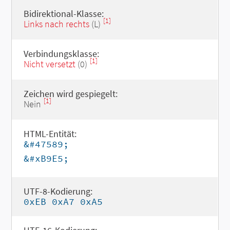
Bidirektional-Klasse:
[1]
Links nach rechts
(L)
Verbindungsklasse:
[1]
Nicht versetzt
(0)
Zeichen wird gespiegelt:
[1]
Nein
HTML-Entität:
&#47589;
&#xB9E5;
UTF-8-Kodierung:
0xEB 0xA7 0xA5