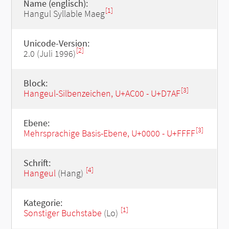
Name (englisch):
[1]
Hangul Syllable Maeg
Unicode-Version:
[2]
2.0 (Juli 1996)
Block:
[3]
Hangeul-Silbenzeichen, U+AC00 - U+D7AF
Ebene:
[3]
Mehrsprachige Basis-Ebene, U+0000 - U+FFFF
Schrift:
[4]
Hangeul
(Hang)
Kategorie:
[1]
Sonstiger Buchstabe
(Lo)