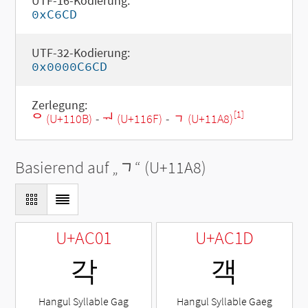
UTF-16-Kodierung:
0xC6CD
UTF-32-Kodierung:
0x0000C6CD
Zerlegung:
[1]
ᄋ (U+110B)
-
ᅯ (U+116F)
-
ᆨ (U+11A8)
Basierend auf „
ᆨ
“ (U+11A8)
U+AC01
U+AC1D
각
객
Hangul Syllable Gag
Hangul Syllable Gaeg