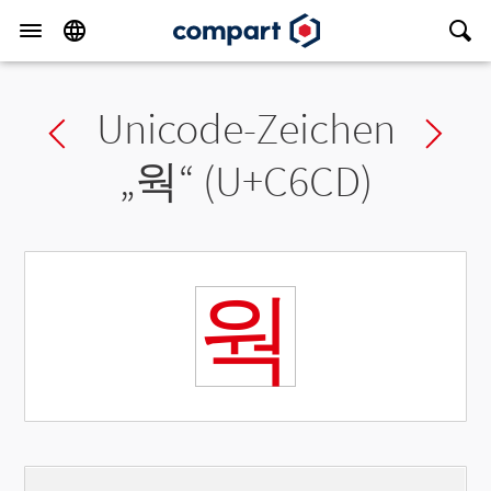
Unicode-Zeichen
Previous char
Ne
„
웍
“ (U+C6CD)
웍