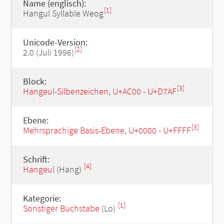
Name (englisch):
[1]
Hangul Syllable Weog
Unicode-Version:
[2]
2.0 (Juli 1996)
Block:
[3]
Hangeul-Silbenzeichen, U+AC00 - U+D7AF
Ebene:
[3]
Mehrsprachige Basis-Ebene, U+0000 - U+FFFF
Schrift:
[4]
Hangeul
(Hang)
Kategorie:
[1]
Sonstiger Buchstabe
(Lo)