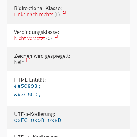
Bidirektional-Klasse:
[1]
Links nach rechts
(L)
Verbindungsklasse:
[1]
Nicht versetzt
(0)
Zeichen wird gespiegelt:
[1]
Nein
HTML-Entität:
&#50893;
&#xC6CD;
UTF-8-Kodierung:
0xEC 0x9B 0x8D