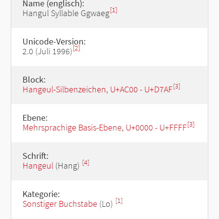
Name (englisch):
[1]
Hangul Syllable Ggwaeg
Unicode-Version:
[2]
2.0 (Juli 1996)
Block:
[3]
Hangeul-Silbenzeichen, U+AC00 - U+D7AF
Ebene:
[3]
Mehrsprachige Basis-Ebene, U+0000 - U+FFFF
Schrift:
[4]
Hangeul
(Hang)
Kategorie:
[1]
Sonstiger Buchstabe
(Lo)