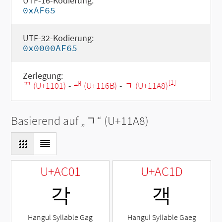
UTF-16-Kodierung:
0xAF65
UTF-32-Kodierung:
0x0000AF65
Zerlegung:
[1]
ᄁ (U+1101)
-
ᅫ (U+116B)
-
ᆨ (U+11A8)
Basierend auf „
ᆨ
“ (U+11A8)
U+AC01
U+AC1D
각
객
Hangul Syllable Gag
Hangul Syllable Gaeg