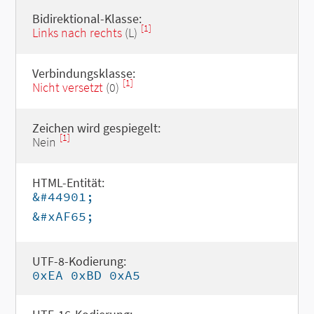
Bidirektional-Klasse:
[1]
Links nach rechts
(L)
Verbindungsklasse:
[1]
Nicht versetzt
(0)
Zeichen wird gespiegelt:
[1]
Nein
HTML-Entität:
&#44901;
&#xAF65;
UTF-8-Kodierung:
0xEA 0xBD 0xA5