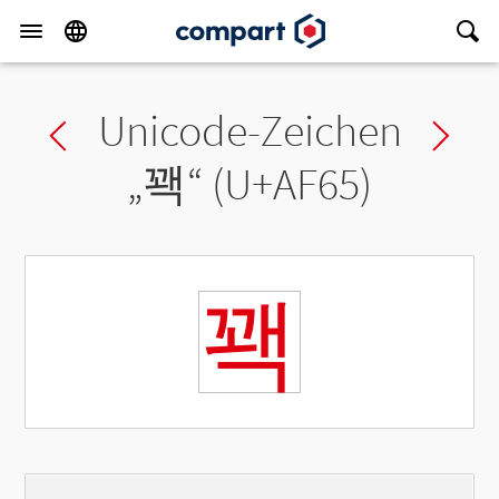
Unicode-Zeichen
Previous char
Ne
„
꽥
“ (U+AF65)
꽥