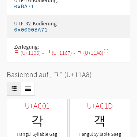
UTF-16-Kodierung:
0xBA71
UTF-32-Kodierung:
0x0000BA71
Zerlegung:
[1]
ᄆ (U+1106)
-
ᅧ (U+1167)
-
ᆨ (U+11A8)
Basierend auf „
ᆨ
“ (U+11A8)
U+AC01
U+AC1D
각
객
Hangul Syllable Gag
Hangul Syllable Gaeg