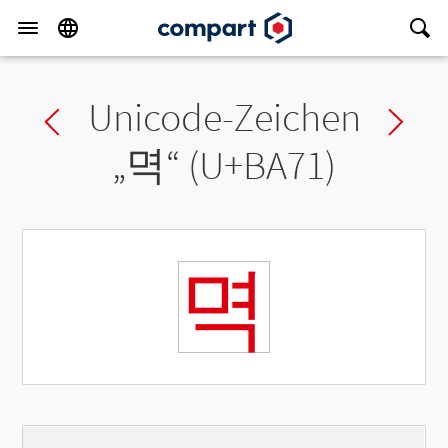
Unicode-Zeichen
Previous char
Ne
„
멱
“ (U+BA71)
멱