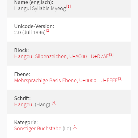
Name (englisch):
[1]
Hangul Syllable Myeog
Unicode-Version:
[2]
2.0 (Juli 1996)
Block:
[3]
Hangeul-Silbenzeichen, U+AC00 - U+D7AF
Ebene:
[3]
Mehrsprachige Basis-Ebene, U+0000 - U+FFFF
Schrift:
[4]
Hangeul
(Hang)
Kategorie:
[1]
Sonstiger Buchstabe
(Lo)