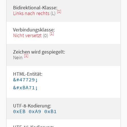
Bidirektional-Klasse:
[1]
Links nach rechts
(L)
Verbindungsklasse:
[1]
Nicht versetzt
(0)
Zeichen wird gespiegelt:
[1]
Nein
HTML-Entität:
&#47729;
&#xBA71;
UTF-8-Kodierung:
0xEB 0xA9 0xB1