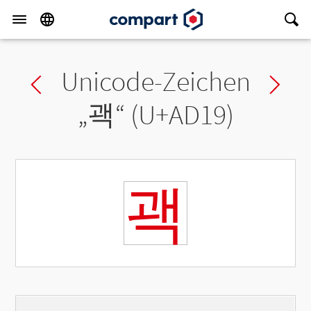
Unicode-Zeichen
Previous char
Ne
„
괙
“ (U+AD19)
괙