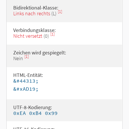
Bidirektional-Klasse:
[1]
Links nach rechts
(L)
Verbindungsklasse:
[1]
Nicht versetzt
(0)
Zeichen wird gespiegelt:
[1]
Nein
HTML-Entität:
&#44313;
&#xAD19;
UTF-8-Kodierung:
0xEA 0xB4 0x99