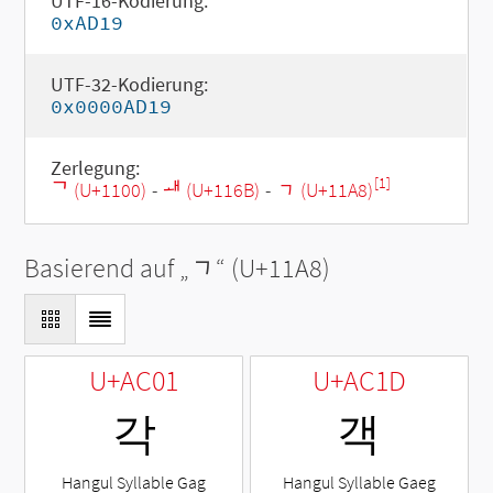
UTF-16-Kodierung:
0xAD19
UTF-32-Kodierung:
0x0000AD19
Zerlegung:
[1]
ᄀ (U+1100)
-
ᅫ (U+116B)
-
ᆨ (U+11A8)
Basierend auf „
ᆨ
“ (U+11A8)
U+AC01
U+AC1D
각
객
Hangul Syllable Gag
Hangul Syllable Gaeg