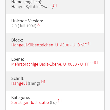
Name (englisch):
[1]
Hangul Syllable Gwaeg
Unicode-Version:
[2]
2.0 (Juli 1996)
Block:
[3]
Hangeul-Silbenzeichen, U+AC00 - U+D7AF
Ebene:
[3]
Mehrsprachige Basis-Ebene, U+0000 - U+FFFF
Schrift:
[4]
Hangeul
(Hang)
Kategorie:
[1]
Sonstiger Buchstabe
(Lo)