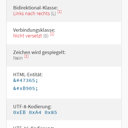
Bidirektional-Klasse:
[1]
Links nach rechts
(L)
Verbindungsklasse:
[1]
Nicht versetzt
(0)
Zeichen wird gespiegelt:
[1]
Nein
HTML-Entität:
&#47365;
&#xB905;
UTF-8-Kodierung:
0xEB 0xA4 0x85