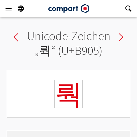
Unicode-Zeichen
Previous char
Ne
„
뤅
“ (U+B905)
뤅