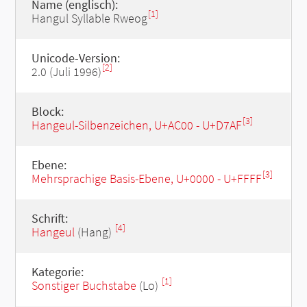
Name (englisch):
[1]
Hangul Syllable Rweog
Unicode-Version:
[2]
2.0 (Juli 1996)
Block:
[3]
Hangeul-Silbenzeichen, U+AC00 - U+D7AF
Ebene:
[3]
Mehrsprachige Basis-Ebene, U+0000 - U+FFFF
Schrift:
[4]
Hangeul
(Hang)
Kategorie:
[1]
Sonstiger Buchstabe
(Lo)