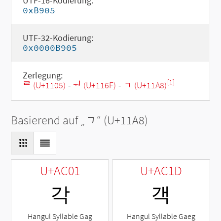
UTF-16-Kodierung:
0xB905
UTF-32-Kodierung:
0x0000B905
Zerlegung:
[1]
ᄅ (U+1105)
-
ᅯ (U+116F)
-
ᆨ (U+11A8)
Basierend auf „
ᆨ
“ (U+11A8)
U+AC01
U+AC1D
각
객
Hangul Syllable Gag
Hangul Syllable Gaeg