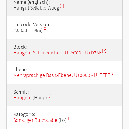
Name (englisch):
[1]
Hangul Syllable Waeg
Unicode-Version:
[2]
2.0 (Juli 1996)
Block:
[3]
Hangeul-Silbenzeichen, U+AC00 - U+D7AF
Ebene:
[3]
Mehrsprachige Basis-Ebene, U+0000 - U+FFFF
Schrift:
[4]
Hangeul
(Hang)
Kategorie:
[1]
Sonstiger Buchstabe
(Lo)