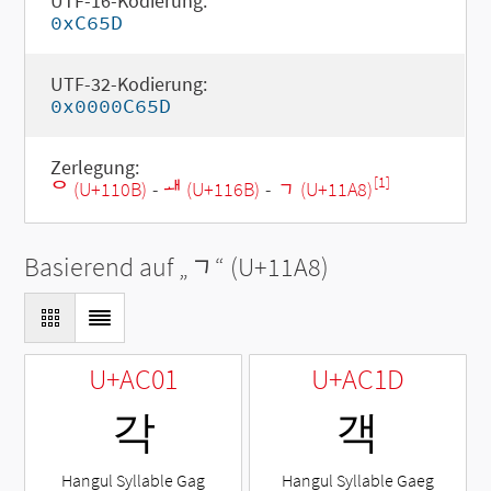
UTF-16-Kodierung:
0xC65D
UTF-32-Kodierung:
0x0000C65D
Zerlegung:
[1]
ᄋ (U+110B)
-
ᅫ (U+116B)
-
ᆨ (U+11A8)
Basierend auf „
ᆨ
“ (U+11A8)
U+AC01
U+AC1D
각
객
Hangul Syllable Gag
Hangul Syllable Gaeg