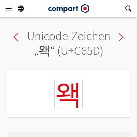
Unicode-Zeichen
Previous char
Ne
„
왝
“ (U+C65D)
왝