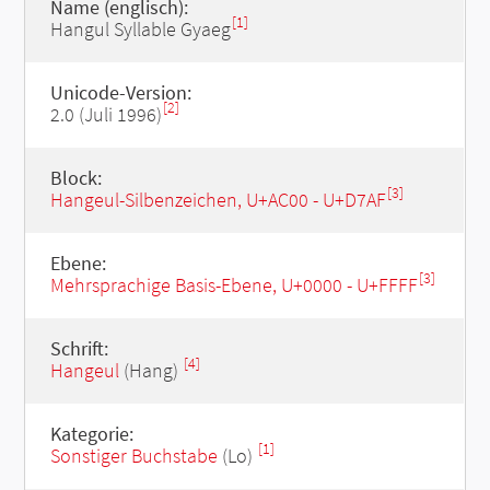
Name (englisch):
[1]
Hangul Syllable Gyaeg
Unicode-Version:
[2]
2.0 (Juli 1996)
Block:
[3]
Hangeul-Silbenzeichen, U+AC00 - U+D7AF
Ebene:
[3]
Mehrsprachige Basis-Ebene, U+0000 - U+FFFF
Schrift:
[4]
Hangeul
(Hang)
Kategorie:
[1]
Sonstiger Buchstabe
(Lo)