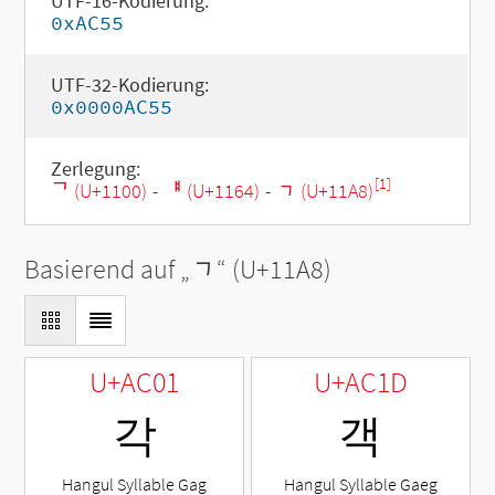
UTF-16-Kodierung:
0xAC55
UTF-32-Kodierung:
0x0000AC55
Zerlegung:
[1]
ᄀ (U+1100)
-
ᅤ (U+1164)
-
ᆨ (U+11A8)
Basierend auf „
ᆨ
“ (U+11A8)
U+AC01
U+AC1D
각
객
Hangul Syllable Gag
Hangul Syllable Gaeg