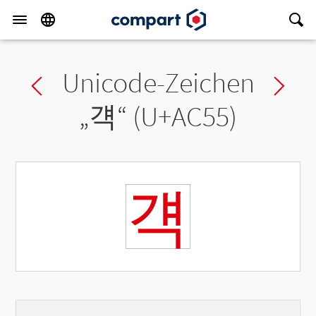
Unicode-Zeichen
Previous char
Ne
„
걕
“ (U+AC55)
걕