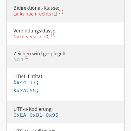
Bidirektional-Klasse:
[1]
Links nach rechts
(L)
Verbindungsklasse:
[1]
Nicht versetzt
(0)
Zeichen wird gespiegelt:
[1]
Nein
HTML-Entität:
&#44117;
&#xAC55;
UTF-8-Kodierung:
0xEA 0xB1 0x95