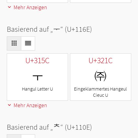
Mehr Anzeigen
Basierend auf „
ᅮ
“ (U+116E)
U+315C
U+321C
ㅜ
㈜
Hangul Letter U
Eingeklammertes Hangeul
Cieuc U
Mehr Anzeigen
Basierend auf „
ᄎ
“ (U+110E)