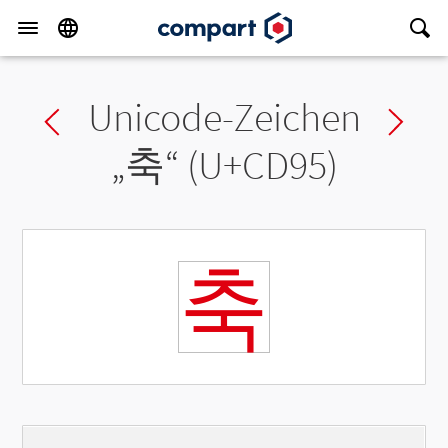
Unicode-Zeichen
Previous char
Ne
„
축
“ (U+CD95)
축