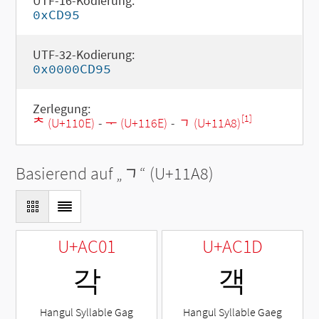
UTF-16-Kodierung:
0xCD95
UTF-32-Kodierung:
0x0000CD95
Zerlegung:
[1]
ᄎ (U+110E)
-
ᅮ (U+116E)
-
ᆨ (U+11A8)
Basierend auf „
ᆨ
“ (U+11A8)
U+AC01
U+AC1D
각
객
Hangul Syllable Gag
Hangul Syllable Gaeg