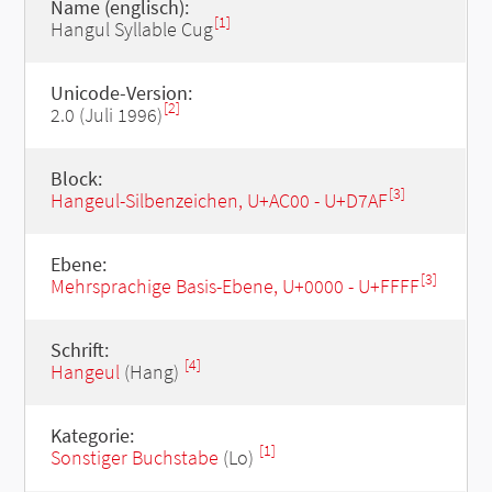
Name (englisch):
[1]
Hangul Syllable Cug
Unicode-Version:
[2]
2.0 (Juli 1996)
Block:
[3]
Hangeul-Silbenzeichen, U+AC00 - U+D7AF
Ebene:
[3]
Mehrsprachige Basis-Ebene, U+0000 - U+FFFF
Schrift:
[4]
Hangeul
(Hang)
Kategorie:
[1]
Sonstiger Buchstabe
(Lo)