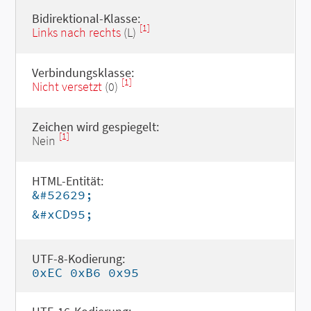
Bidirektional-Klasse:
[1]
Links nach rechts
(L)
Verbindungsklasse:
[1]
Nicht versetzt
(0)
Zeichen wird gespiegelt:
[1]
Nein
HTML-Entität:
&#52629;
&#xCD95;
UTF-8-Kodierung:
0xEC 0xB6 0x95