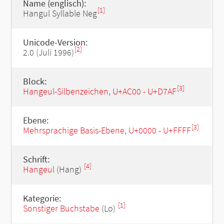
Name (englisch):
[1]
Hangul Syllable Neg
Unicode-Version:
[2]
2.0 (Juli 1996)
Block:
[3]
Hangeul-Silbenzeichen, U+AC00 - U+D7AF
Ebene:
[3]
Mehrsprachige Basis-Ebene, U+0000 - U+FFFF
Schrift:
[4]
Hangeul
(Hang)
Kategorie:
[1]
Sonstiger Buchstabe
(Lo)