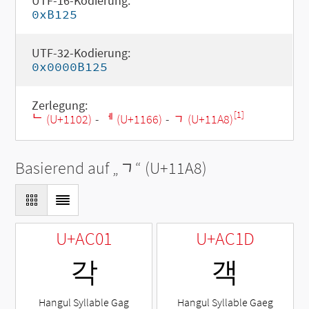
UTF-16-Kodierung:
0xB125
UTF-32-Kodierung:
0x0000B125
Zerlegung:
[1]
ᄂ (U+1102)
-
ᅦ (U+1166)
-
ᆨ (U+11A8)
Basierend auf „
ᆨ
“ (U+11A8)
U+AC01
U+AC1D
각
객
Hangul Syllable Gag
Hangul Syllable Gaeg