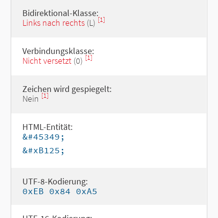
Bidirektional-Klasse:
[1]
Links nach rechts
(L)
Verbindungsklasse:
[1]
Nicht versetzt
(0)
Zeichen wird gespiegelt:
[1]
Nein
HTML-Entität:
&#45349;
&#xB125;
UTF-8-Kodierung:
0xEB 0x84 0xA5