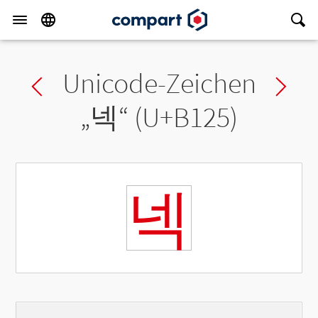
Unicode-Zeichen
Previous char
Ne
„
넥
“ (U+B125)
넥