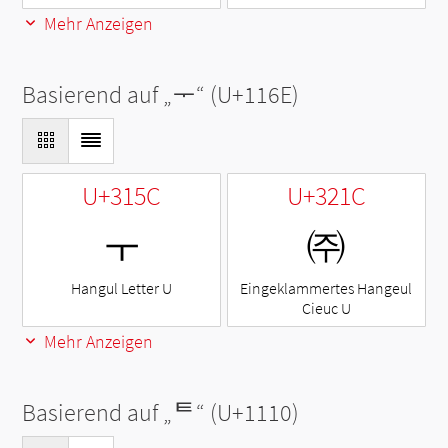
Mehr Anzeigen
Basierend auf „
ᅮ
“ (U+116E)
U+315C
U+321C
ㅜ
㈜
Hangul Letter U
Eingeklammertes Hangeul
Cieuc U
Mehr Anzeigen
Basierend auf „
ᄐ
“ (U+1110)