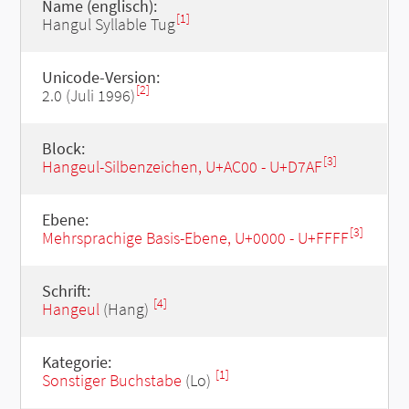
Name (englisch):
[1]
Hangul Syllable Tug
Unicode-Version:
[2]
2.0 (Juli 1996)
Block:
[3]
Hangeul-Silbenzeichen, U+AC00 - U+D7AF
Ebene:
[3]
Mehrsprachige Basis-Ebene, U+0000 - U+FFFF
Schrift:
[4]
Hangeul
(Hang)
Kategorie:
[1]
Sonstiger Buchstabe
(Lo)