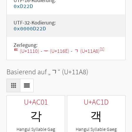
UTF-16-Kodierung:
0xD22D
UTF-32-Kodierung:
0x0000D22D
Zerlegung:
[1]
ᄐ (U+1110)
-
ᅮ (U+116E)
-
ᆨ (U+11A8)
Basierend auf „
ᆨ
“ (U+11A8)
U+AC01
U+AC1D
각
객
Hangul Syllable Gag
Hangul Syllable Gaeg