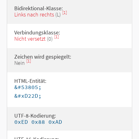
Bidirektional-Klasse:
[1]
Links nach rechts
(L)
Verbindungsklasse:
[1]
Nicht versetzt
(0)
Zeichen wird gespiegelt:
[1]
Nein
HTML-Entität:
&#53805;
&#xD22D;
UTF-8-Kodierung:
0xED 0x88 0xAD