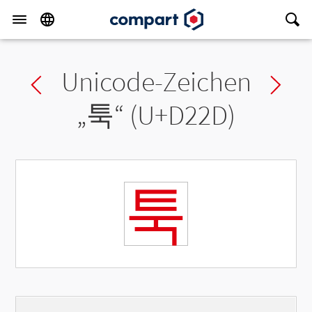
Unicode-Zeichen
Previous char
Ne
„
툭
“ (U+D22D)
툭