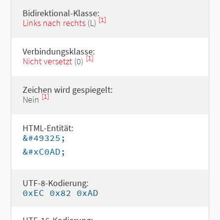
Bidirektional-Klasse:
[1]
Links nach rechts
(L)
Verbindungsklasse:
[1]
Nicht versetzt
(0)
Zeichen wird gespiegelt:
[1]
Nein
HTML-Entität:
&#49325;
&#xC0AD;
UTF-8-Kodierung:
0xEC 0x82 0xAD