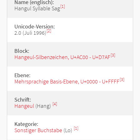
Name (englisch):
[1]
Hangul Syllable Sag
Unicode-Version:
[2]
2.0 (Juli 1996)
Block:
[3]
Hangeul-Silbenzeichen, U+AC00 - U+D7AF
Ebene:
[3]
Mehrsprachige Basis-Ebene, U+0000 - U+FFFF
Schrift:
[4]
Hangeul
(Hang)
Kategorie:
[1]
Sonstiger Buchstabe
(Lo)