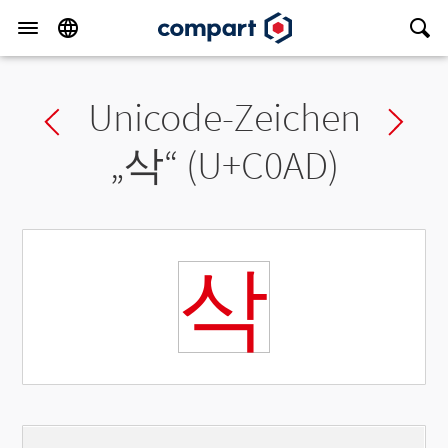
Unicode-Zeichen
Previous char
Ne
„
삭
“ (U+C0AD)
삭