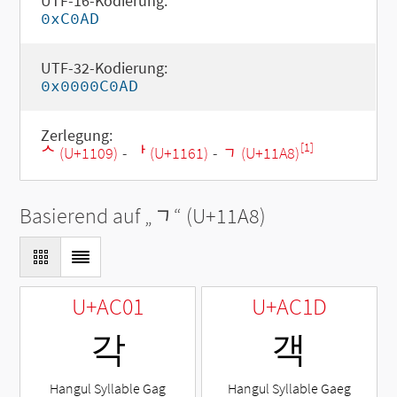
UTF-16-Kodierung:
0xC0AD
UTF-32-Kodierung:
0x0000C0AD
Zerlegung:
[1]
ᄉ (U+1109)
-
ᅡ (U+1161)
-
ᆨ (U+11A8)
Basierend auf „
ᆨ
“ (U+11A8)
U+AC01
U+AC1D
각
객
Hangul Syllable Gag
Hangul Syllable Gaeg