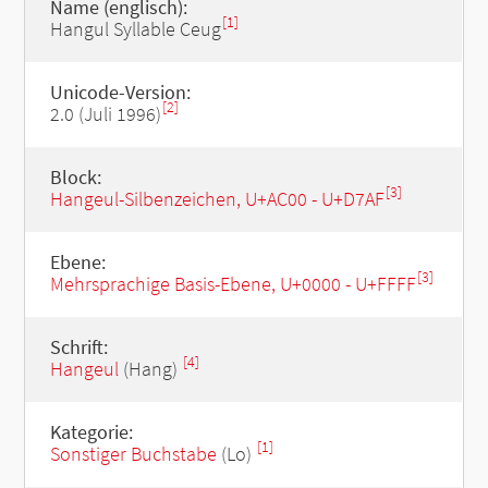
Name (englisch):
[1]
Hangul Syllable Ceug
Unicode-Version:
[2]
2.0 (Juli 1996)
Block:
[3]
Hangeul-Silbenzeichen, U+AC00 - U+D7AF
Ebene:
[3]
Mehrsprachige Basis-Ebene, U+0000 - U+FFFF
Schrift:
[4]
Hangeul
(Hang)
Kategorie:
[1]
Sonstiger Buchstabe
(Lo)