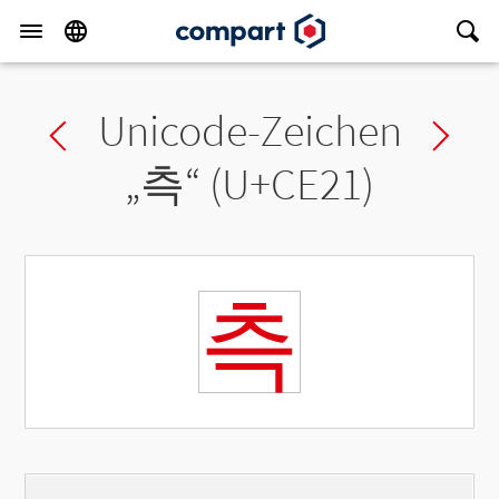
Unicode-Zeichen
Previous char
Ne
„
측
“ (U+CE21)
측