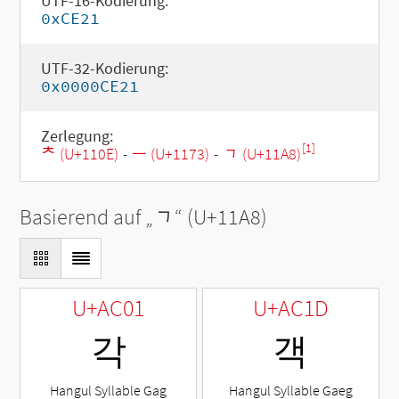
UTF-16-Kodierung:
0xCE21
UTF-32-Kodierung:
0x0000CE21
Zerlegung:
[1]
ᄎ (U+110E)
-
ᅳ (U+1173)
-
ᆨ (U+11A8)
Basierend auf „
ᆨ
“ (U+11A8)
U+AC01
U+AC1D
각
객
Hangul Syllable Gag
Hangul Syllable Gaeg