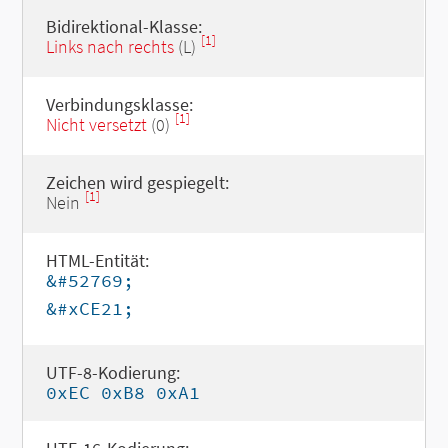
Bidirektional-Klasse:
[1]
Links nach rechts
(L)
Verbindungsklasse:
[1]
Nicht versetzt
(0)
Zeichen wird gespiegelt:
[1]
Nein
HTML-Entität:
&#52769;
&#xCE21;
UTF-8-Kodierung:
0xEC 0xB8 0xA1