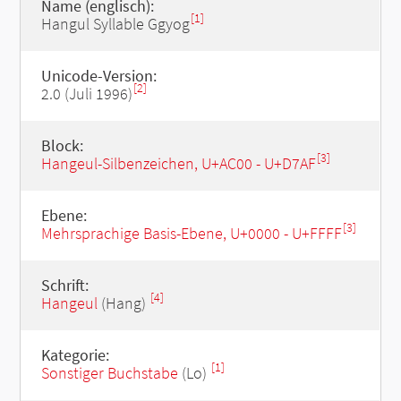
Name (englisch):
[1]
Hangul Syllable Ggyog
Unicode-Version:
[2]
2.0 (Juli 1996)
Block:
[3]
Hangeul-Silbenzeichen, U+AC00 - U+D7AF
Ebene:
[3]
Mehrsprachige Basis-Ebene, U+0000 - U+FFFF
Schrift:
[4]
Hangeul
(Hang)
Kategorie:
[1]
Sonstiger Buchstabe
(Lo)