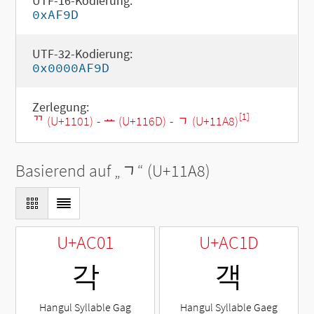
UTF-16-Kodierung:
0xAF9D
UTF-32-Kodierung:
0x0000AF9D
Zerlegung:
[1]
ᄁ (U+1101)
-
ᅭ (U+116D)
-
ᆨ (U+11A8)
Basierend auf „
ᆨ
“ (U+11A8)
U+AC01
U+AC1D
각
객
Hangul Syllable Gag
Hangul Syllable Gaeg