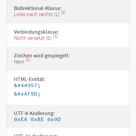
Bidirektional-Klasse:
[1]
Links nach rechts
(L)
Verbindungsklasse:
[1]
Nicht versetzt
(0)
Zeichen wird gespiegelt:
[1]
Nein
HTML-Entität:
&#44957;
&#xAF9D;
UTF-8-Kodierung:
0xEA 0xBE 0x9D