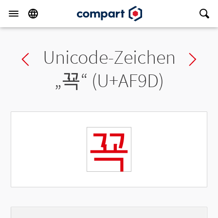
Unicode-Zeichen
Previous char
Ne
„
꾝
“ (U+AF9D)
꾝