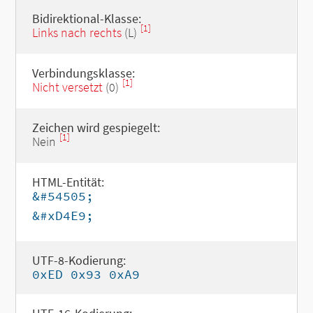
Bidirektional-Klasse:
[1]
Links nach rechts
(L)
Verbindungsklasse:
[1]
Nicht versetzt
(0)
Zeichen wird gespiegelt:
[1]
Nein
HTML-Entität:
&#54505;
&#xD4E9;
UTF-8-Kodierung:
0xED 0x93 0xA9