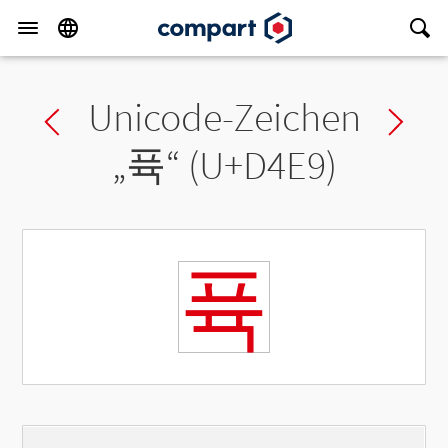
Unicode-Zeichen
Previous char
Ne
„
퓩
“ (U+D4E9)
퓩