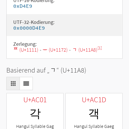
UTF-16-Kodierung:
0xD4E9
UTF-32-Kodierung:
0x0000D4E9
Zerlegung:
[1]
ᄑ (U+1111)
-
ᅲ (U+1172)
-
ᆨ (U+11A8)
Basierend auf „
ᆨ
“ (U+11A8)
U+AC01
U+AC1D
각
객
Hangul Syllable Gag
Hangul Syllable Gaeg