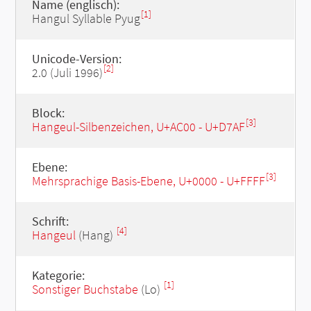
Name (englisch):
[1]
Hangul Syllable Pyug
Unicode-Version:
[2]
2.0 (Juli 1996)
Block:
[3]
Hangeul-Silbenzeichen, U+AC00 - U+D7AF
Ebene:
[3]
Mehrsprachige Basis-Ebene, U+0000 - U+FFFF
Schrift:
[4]
Hangeul
(Hang)
Kategorie:
[1]
Sonstiger Buchstabe
(Lo)