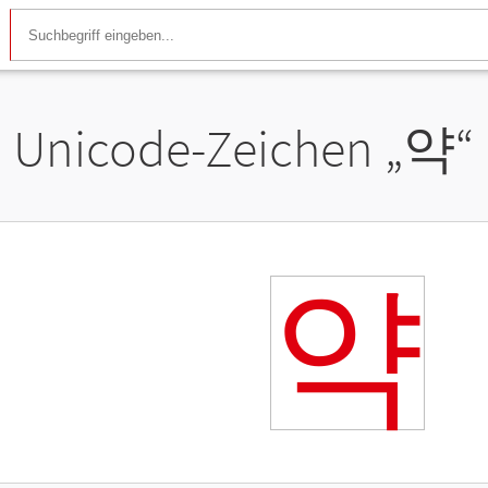
Unicode-Zeichen „
약
“
약