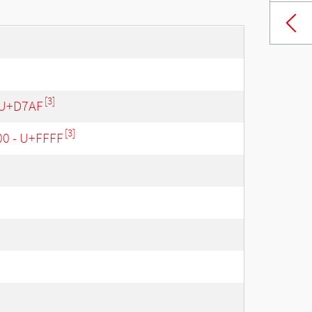
[3]
 U+D7AF
[3]
00 - U+FFFF