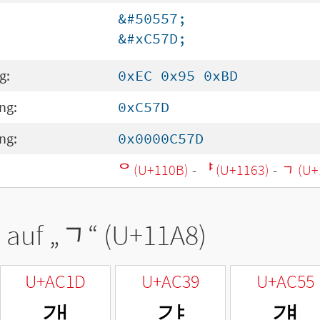
&#50557;
&#xC57D;
g:
0xEC 0x95 0xBD
ng:
0xC57D
ng:
0x0000C57D
ᄋ (U+110B)
-
ᅣ (U+1163)
-
ᆨ (U+
 auf „
ᆨ
“ (U+11A8)
U+AC1D
U+AC39
U+AC55
객
갹
걕