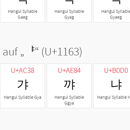
Hangul Syllable
Hangul Syllable
Hangul Syllabl
Gaeg
Gyag
Gyaeg
 auf „
ᅣ
“ (U+1163)
U+AC38
U+AE84
U+B0D0
갸
꺄
냐
Hangul Syllable Gya
Hangul Syllable
Hangul Syllable 
Ggya