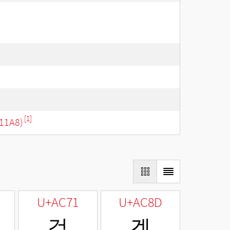
[1]
11A8)
U+AC71
U+AC8D
걱
겍