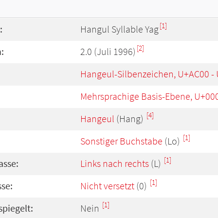
[1]
:
Hangul Syllable Yag
[2]
:
2.0 (Juli 1996)
Hangeul-Silbenzeichen, U+AC00 -
Mehrsprachige Basis-Ebene, U+00
[4]
Hangeul
(Hang)
[1]
Sonstiger Buchstabe
(Lo)
[1]
asse:
Links nach rechts
(L)
[1]
se:
Nicht versetzt
(0)
[1]
spiegelt:
Nein