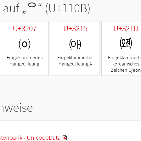
 auf „
ᄋ
“ (U+110B)
U+3207
U+3215
U+321D
㈇
㈕
㈝
Eingeklammertes
Eingeklammertes
Eingeklammert
Hangeul Ieung
Hangeul Ieung A
koreanisches
Zeichen Ojeon
hweise
tenbank - UnicodeData