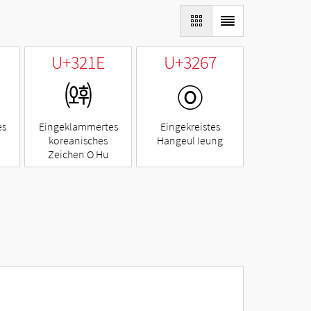
U+321E
U+3267
㈞
㉧
es
Eingeklammertes
Eingekreistes
koreanisches
Hangeul Ieung
Zeichen O Hu