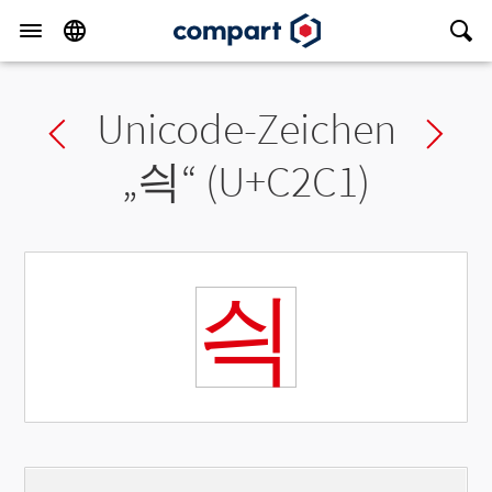
Unicode-Zeichen
Previous char
Ne
„
싁
“ (U+C2C1)
싁