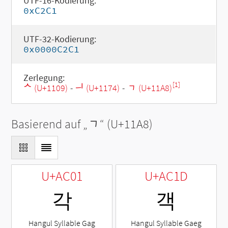
UTF-16-Kodierung:
0xC2C1
UTF-32-Kodierung:
0x0000C2C1
Zerlegung:
[1]
ᄉ (U+1109)
-
ᅴ (U+1174)
-
ᆨ (U+11A8)
Basierend auf „
ᆨ
“ (U+11A8)
U+AC01
U+AC1D
각
객
Hangul Syllable Gag
Hangul Syllable Gaeg