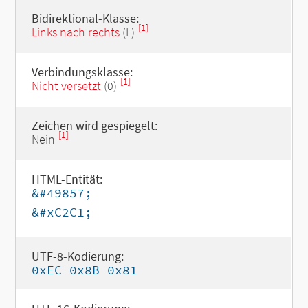
Bidirektional-Klasse:
[1]
Links nach rechts
(L)
Verbindungsklasse:
[1]
Nicht versetzt
(0)
Zeichen wird gespiegelt:
[1]
Nein
HTML-Entität:
&#49857;
&#xC2C1;
UTF-8-Kodierung:
0xEC 0x8B 0x81