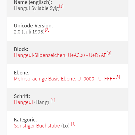
Name (englisch):
[1]
Hangul Syllable Syig
Unicode-Version:
[2]
2.0 (Juli 1996)
Block:
[3]
Hangeul-Silbenzeichen, U+AC00 - U+D7AF
Ebene:
[3]
Mehrsprachige Basis-Ebene, U+0000 - U+FFFF
Schrift:
[4]
Hangeul
(Hang)
Kategorie:
[1]
Sonstiger Buchstabe
(Lo)