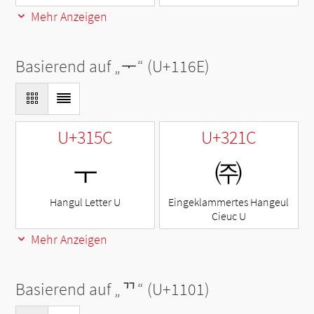
Mehr Anzeigen
Basierend auf „
ᅮ
“ (U+116E)
U+315C
U+321C
ㅜ
㈜
Hangul Letter U
Eingeklammertes Hangeul
Cieuc U
Mehr Anzeigen
Basierend auf „
ᄁ
“ (U+1101)