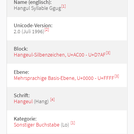
Name (englisch):
[1]
Hangul Syllable Ggug
Unicode-Version:
[2]
2.0 (Juli 1996)
Block:
[3]
Hangeul-Silbenzeichen, U+AC00 - U+D7AF
Ebene:
[3]
Mehrsprachige Basis-Ebene, U+0000 - U+FFFF
Schrift:
[4]
Hangeul
(Hang)
Kategorie:
[1]
Sonstiger Buchstabe
(Lo)