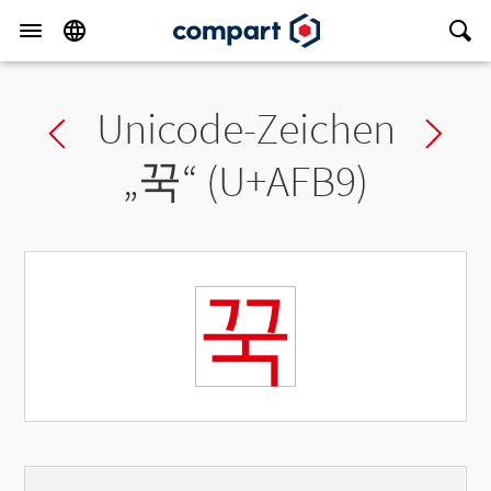
Unicode-Zeichen
Previous char
Ne
„
꾹
“ (U+AFB9)
꾹