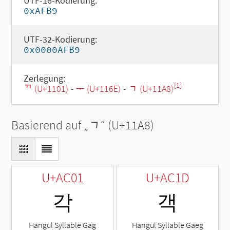
UTF-16-Kodierung:
0xAFB9
UTF-32-Kodierung:
0x0000AFB9
Zerlegung:
[1]
ᄁ (U+1101)
-
ᅮ (U+116E)
-
ᆨ (U+11A8)
Basierend auf „
ᆨ
“ (U+11A8)
U+AC01
U+AC1D
각
객
Hangul Syllable Gag
Hangul Syllable Gaeg