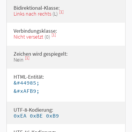
Bidirektional-Klasse:
[1]
Links nach rechts
(L)
Verbindungsklasse:
[1]
Nicht versetzt
(0)
Zeichen wird gespiegelt:
[1]
Nein
HTML-Entität:
&#44985;
&#xAFB9;
UTF-8-Kodierung:
0xEA 0xBE 0xB9