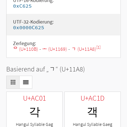
UTF-16-Kodierung:
0xC625
UTF-32-Kodierung:
0x0000C625
Zerlegung:
[1]
ᄋ (U+110B)
-
ᅩ (U+1169)
-
ᆨ (U+11A8)
Basierend auf „
ᆨ
“ (U+11A8)
U+AC01
U+AC1D
각
객
Hangul Syllable Gag
Hangul Syllable Gaeg