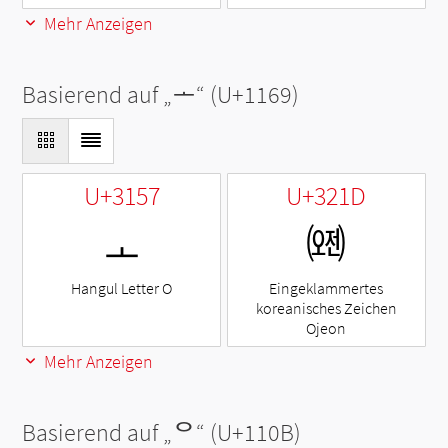
Mehr Anzeigen
Basierend auf „
ᅩ
“ (U+1169)
U+3157
U+321D
ㅗ
㈝
Hangul Letter O
Eingeklammertes
koreanisches Zeichen
Ojeon
Mehr Anzeigen
Basierend auf „
ᄋ
“ (U+110B)