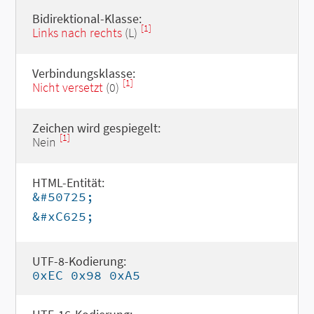
Bidirektional-Klasse:
[1]
Links nach rechts
(L)
Verbindungsklasse:
[1]
Nicht versetzt
(0)
Zeichen wird gespiegelt:
[1]
Nein
HTML-Entität:
&#50725;
&#xC625;
UTF-8-Kodierung:
0xEC 0x98 0xA5