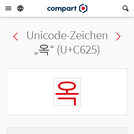
Unicode-Zeichen
Previous char
Ne
„
옥
“ (U+C625)
옥