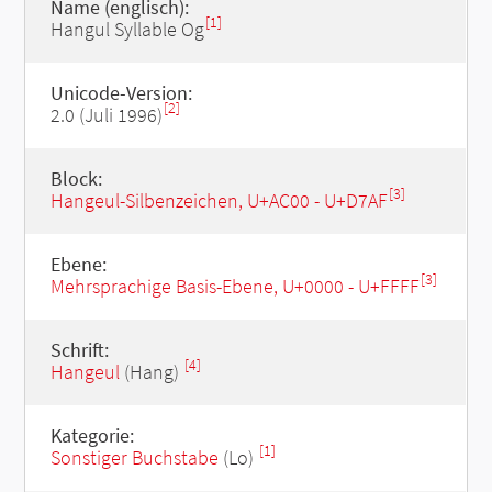
Name (englisch):
[1]
Hangul Syllable Og
Unicode-Version:
[2]
2.0 (Juli 1996)
Block:
[3]
Hangeul-Silbenzeichen, U+AC00 - U+D7AF
Ebene:
[3]
Mehrsprachige Basis-Ebene, U+0000 - U+FFFF
Schrift:
[4]
Hangeul
(Hang)
Kategorie:
[1]
Sonstiger Buchstabe
(Lo)