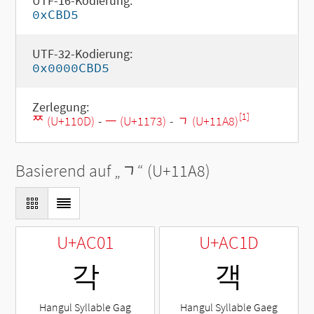
UTF-16-Kodierung:
0xCBD5
UTF-32-Kodierung:
0x0000CBD5
Zerlegung:
[1]
ᄍ (U+110D)
-
ᅳ (U+1173)
-
ᆨ (U+11A8)
Basierend auf „
ᆨ
“ (U+11A8)
U+AC01
U+AC1D
각
객
Hangul Syllable Gag
Hangul Syllable Gaeg