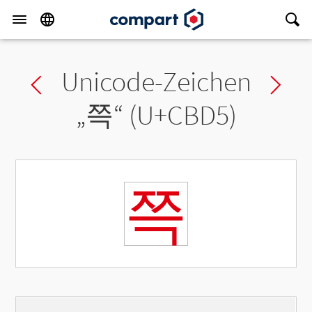
Unicode-Zeichen
Previous char
Ne
„
쯕
“ (U+CBD5)
쯕