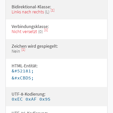
Bidirektional-Klasse:
[1]
Links nach rechts
(L)
Verbindungsklasse:
[1]
Nicht versetzt
(0)
Zeichen wird gespiegelt:
[1]
Nein
HTML-Entität:
&#52181;
&#xCBD5;
UTF-8-Kodierung:
0xEC 0xAF 0x95