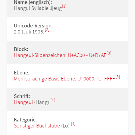
Name (englisch):
[1]
Hangul Syllable Jjeug
Unicode-Version:
[2]
2.0 (Juli 1996)
Block:
[3]
Hangeul-Silbenzeichen, U+AC00 - U+D7AF
Ebene:
[3]
Mehrsprachige Basis-Ebene, U+0000 - U+FFFF
Schrift:
[4]
Hangeul
(Hang)
Kategorie:
[1]
Sonstiger Buchstabe
(Lo)