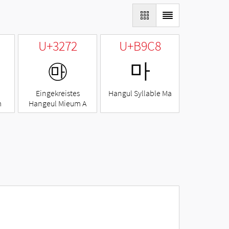
U+3272
U+B9C8
㉲
마
Eingekreistes
Hangul Syllable Ma
m
Hangeul Mieum A