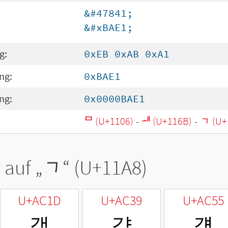
&#47841;
&#xBAE1;
g:
0xEB 0xAB 0xA1
ng:
0xBAE1
ng:
0x0000BAE1
ᄆ (U+1106)
-
ᅫ (U+116B)
-
ᆨ (U+
 auf „
ᆨ
“ (U+11A8)
U+AC1D
U+AC39
U+AC55
객
갹
걕