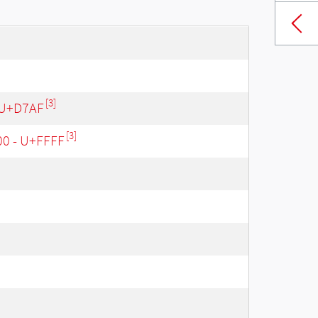
[3]
 U+D7AF
[3]
00 - U+FFFF