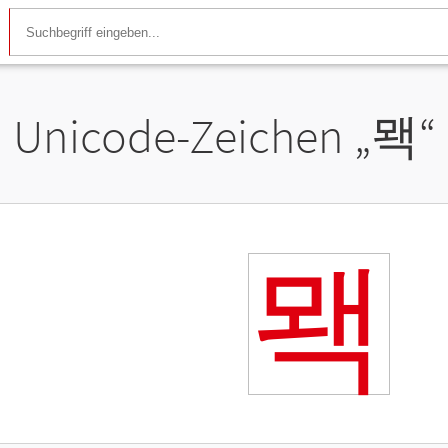
Unicode-Zeichen „
뫡
“
뫡