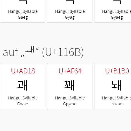
Hangul Syllable
Hangul Syllable
Hangul Syllabl
Gaeg
Gyag
Gyaeg
 auf „
ᅫ
“ (U+116B)
U+AD18
U+AF64
U+B1B0
괘
꽤
놰
Hangul Syllable
Hangul Syllable
Hangul Syllabl
Gwae
Ggwae
Nwae