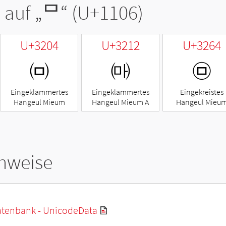
 auf „
ᄆ
“ (U+1106)
U+3204
U+3212
U+3264
㈄
㈒
㉤
Eingeklammertes
Eingeklammertes
Eingekreistes
Hangeul Mieum
Hangeul Mieum A
Hangeul Mieu
hweise
tenbank - UnicodeData