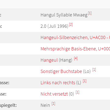
[1]
:
Hangul Syllable Mwaeg
[2]
:
2.0 (Juli 1996)
Hangeul-Silbenzeichen, U+AC00 -
Mehrsprachige Basis-Ebene, U+00
[4]
Hangeul
(Hang)
[1]
Sonstiger Buchstabe
(Lo)
[1]
asse:
Links nach rechts
(L)
[1]
se:
Nicht versetzt
(0)
[1]
spiegelt:
Nein