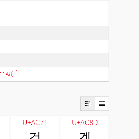
[1]
11A8)
U+AC71
U+AC8D
걱
겍