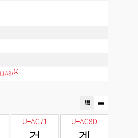
[1]
11A8)
U+AC71
U+AC8D
걱
겍