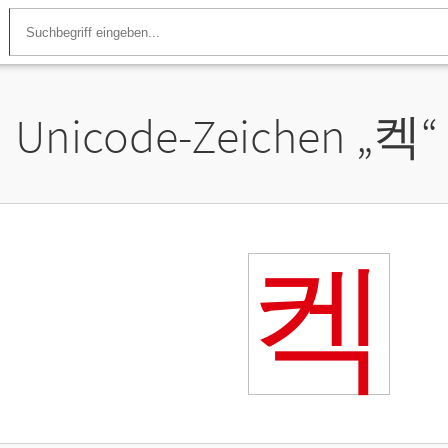
Unicode-Zeichen „
켁
“
켁