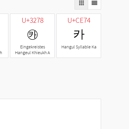
U+3278
U+CE74
㉸
카
Eingekreistes
Hangul Syllable Ka
h
Hangeul Khieukh A