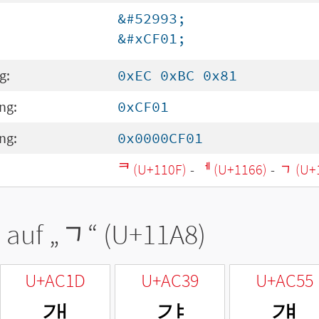
&#52993;
&#xCF01;
g:
0xEC 0xBC 0x81
ng:
0xCF01
ng:
0x0000CF01
ᄏ (U+110F)
-
ᅦ (U+1166)
-
ᆨ (U+
 auf „
ᆨ
“ (U+11A8)
U+AC1D
U+AC39
U+AC55
객
갹
걕