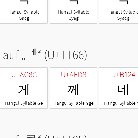
Hangul Syllable
Hangul Syllable
Hangul Syllabl
Gaeg
Gyag
Gyaeg
 auf „
ᅦ
“ (U+1166)
U+AC8C
U+AED8
U+B124
게
께
네
Hangul Syllable Ge
Hangul Syllable Gge
Hangul Syllable 