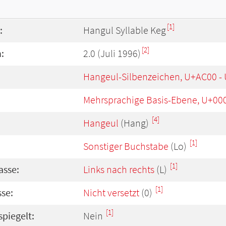
[1]
:
Hangul Syllable Keg
[2]
:
2.0 (Juli 1996)
Hangeul-Silbenzeichen, U+AC00 -
Mehrsprachige Basis-Ebene, U+00
[4]
Hangeul
(Hang)
[1]
Sonstiger Buchstabe
(Lo)
[1]
asse:
Links nach rechts
(L)
[1]
se:
Nicht versetzt
(0)
[1]
spiegelt:
Nein