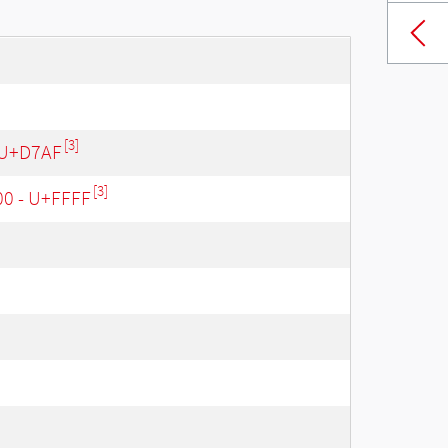
[3]
 U+D7AF
[3]
00 - U+FFFF