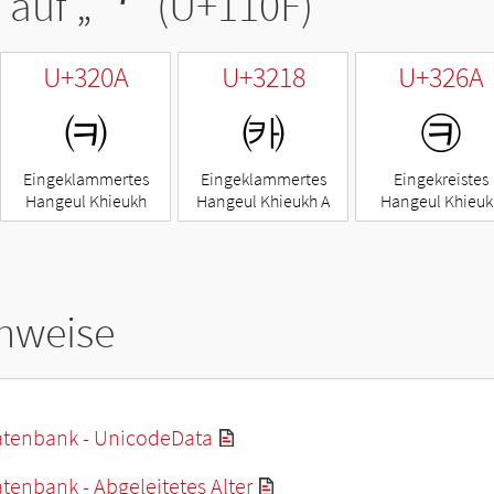
 auf „
ᄏ
“ (U+110F)
U+320A
U+3218
U+326A
㈊
㈘
㉪
Eingeklammertes
Eingeklammertes
Eingekreistes
Hangeul Khieukh
Hangeul Khieukh A
Hangeul Khieuk
hweise
tenbank - UnicodeData
enbank - Abgeleitetes Alter