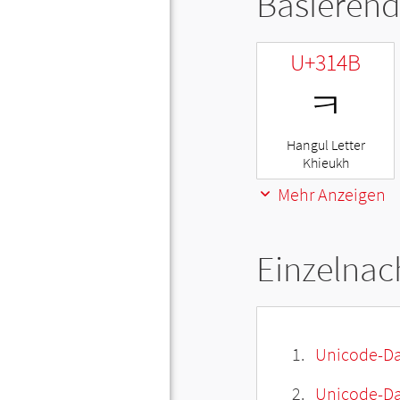
Basierend
U+314B
ㅋ
Hangul Letter
Khieukh
Mehr Anzeigen
Einzelnac
Unicode-Da
Unicode-Dat