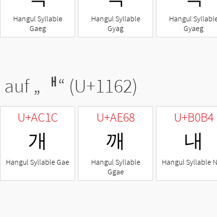
Hangul Syllable
Hangul Syllable
Hangul Syllabl
Gaeg
Gyag
Gyaeg
 auf „
ᅢ
“ (U+1162)
U+AC1C
U+AE68
U+B0B4
개
깨
내
Hangul Syllable Gae
Hangul Syllable
Hangul Syllable 
Ggae