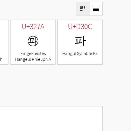
U+327A
U+D30C
㉺
파
Eingekreistes
Hangul Syllable Pa
ph
Hangeul Phieuph A