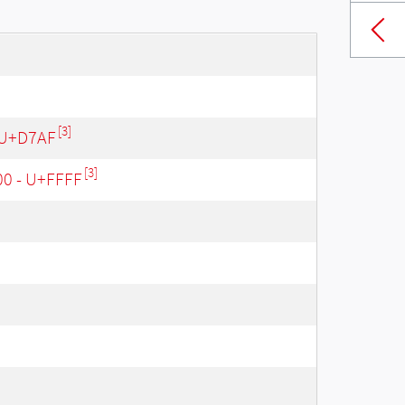
[3]
 U+D7AF
[3]
00 - U+FFFF