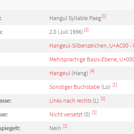
[1]
:
Hangul Syllable Paeg
[2]
:
2.0 (Juli 1996)
Hangeul-Silbenzeichen, U+AC00 -
Mehrsprachige Basis-Ebene, U+00
[4]
Hangeul
(Hang)
[1]
Sonstiger Buchstabe
(Lo)
[1]
asse:
Links nach rechts
(L)
[1]
se:
Nicht versetzt
(0)
[1]
spiegelt:
Nein