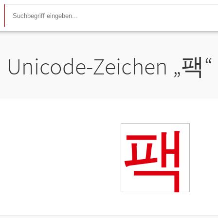
Unicode-Zeichen „
팩
“
팩