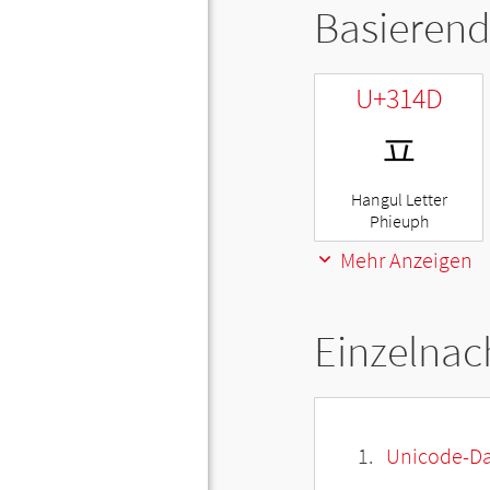
Basierend
U+314D
ㅍ
Hangul Letter
Phieuph
Mehr Anzeigen
Einzelnac
Unicode-Da