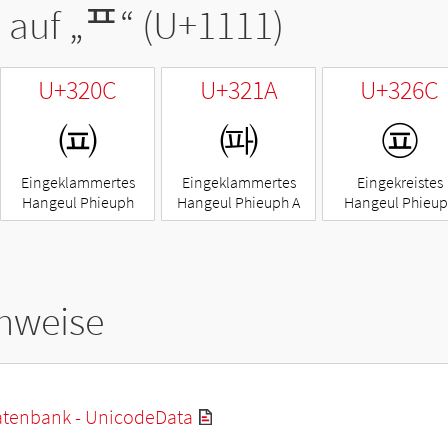
 auf „
ᄑ
“ (U+1111)
U+320C
U+321A
U+326C
㈌
㈚
㉬
Eingeklammertes
Eingeklammertes
Eingekreistes
Hangeul Phieuph
Hangeul Phieuph A
Hangeul Phieu
hweise
tenbank - UnicodeData