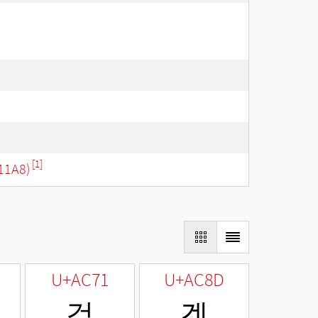
[1]
11A8)
U+AC71
U+AC8D
걱
겍