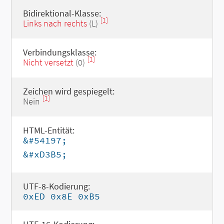
Bidirektional-Klasse:
[1]
Links nach rechts
(L)
Verbindungsklasse:
[1]
Nicht versetzt
(0)
Zeichen wird gespiegelt:
[1]
Nein
HTML-Entität:
&#54197;
&#xD3B5;
UTF-8-Kodierung:
0xED 0x8E 0xB5