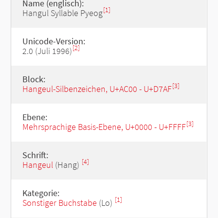
Name (englisch):
[1]
Hangul Syllable Pyeog
Unicode-Version:
[2]
2.0 (Juli 1996)
Block:
[3]
Hangeul-Silbenzeichen, U+AC00 - U+D7AF
Ebene:
[3]
Mehrsprachige Basis-Ebene, U+0000 - U+FFFF
Schrift:
[4]
Hangeul
(Hang)
Kategorie:
[1]
Sonstiger Buchstabe
(Lo)