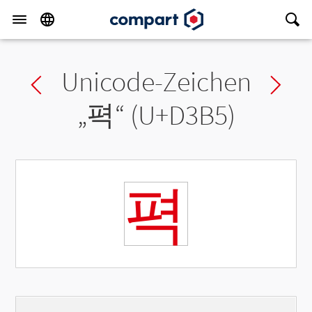
Unicode-Zeichen
Previous char
Ne
„
펵
“ (U+D3B5)
펵