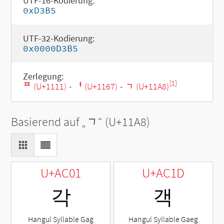
UTF-16-Kodierung:
0xD3B5
UTF-32-Kodierung:
0x0000D3B5
Zerlegung:
[1]
ᄑ (U+1111)
-
ᅧ (U+1167)
-
ᆨ (U+11A8)
Basierend auf „
ᆨ
“ (U+11A8)
U+AC01
U+AC1D
각
객
Hangul Syllable Gag
Hangul Syllable Gaeg