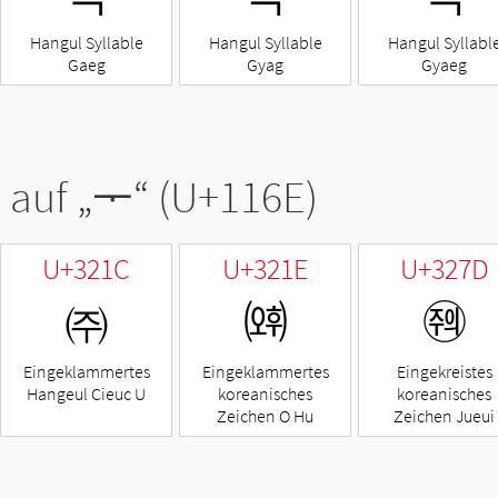
Hangul Syllable
Hangul Syllable
Hangul Syllabl
Gaeg
Gyag
Gyaeg
 auf „
ᅮ
“ (U+116E)
U+321C
U+321E
U+327D
㈜
㈞
㉽
Eingeklammertes
Eingeklammertes
Eingekreistes
Hangeul Cieuc U
koreanisches
koreanisches
Zeichen O Hu
Zeichen Jueui