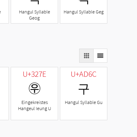
e
Hangul Syllable
Hangul Syllable Geg
Geog
U+327E
U+AD6C
㉾
구
Eingekreistes
Hangul Syllable Gu
Hangeul Ieung U