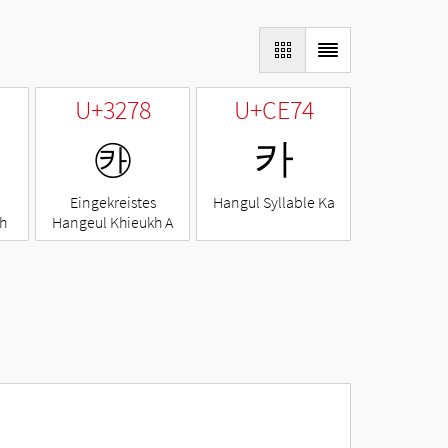
U+3278
U+CE74
㉸
카
Eingekreistes
Hangul Syllable Ka
h
Hangeul Khieukh A