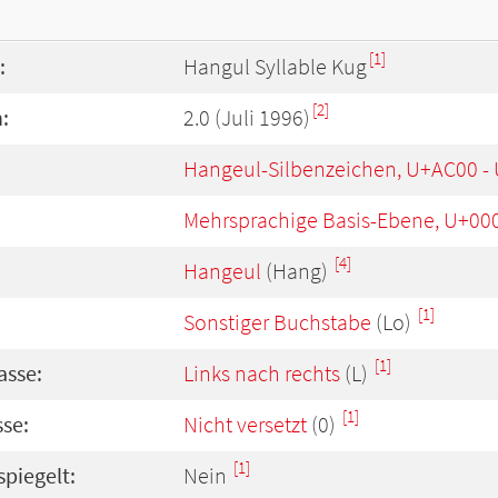
[1]
:
Hangul Syllable Kug
[2]
:
2.0 (Juli 1996)
Hangeul-Silbenzeichen, U+AC00 -
Mehrsprachige Basis-Ebene, U+00
[4]
Hangeul
(Hang)
[1]
Sonstiger Buchstabe
(Lo)
[1]
asse:
Links nach rechts
(L)
[1]
se:
Nicht versetzt
(0)
[1]
spiegelt:
Nein