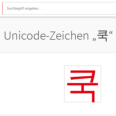
Unicode-Zeichen „
쿡
“
쿡