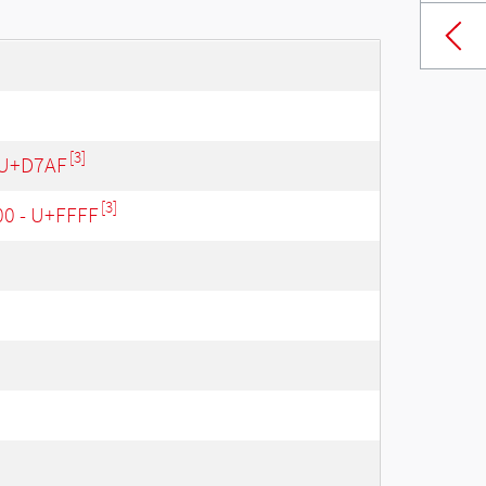
[3]
 U+D7AF
[3]
00 - U+FFFF