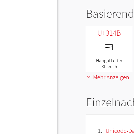
Basierend
U+314B
ㅋ
Hangul Letter
Khieukh
Mehr Anzeigen
Einzelnac
Unicode-Da