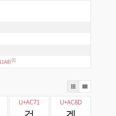
[1]
11A8)
U+AC71
U+AC8D
걱
겍