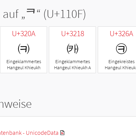
 auf „
ᄏ
“ (U+110F)
U+320A
U+3218
U+326A
㈊
㈘
㉪
Eingeklammertes
Eingeklammertes
Eingekreistes
Hangeul Khieukh
Hangeul Khieukh A
Hangeul Khieuk
hweise
tenbank - UnicodeData