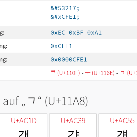
&#53217;
&#xCFE1;
g:
0xEC 0xBF 0xA1
ng:
0xCFE1
ng:
0x0000CFE1
ᄏ (U+110F)
-
ᅮ (U+116E)
-
ᆨ (U+
 auf „
ᆨ
“ (U+11A8)
U+AC1D
U+AC39
U+AC55
객
갹
걕