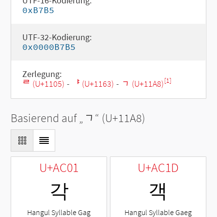
UTF-16-Kodierung:
0xB7B5
UTF-32-Kodierung:
0x0000B7B5
Zerlegung:
[1]
ᄅ (U+1105)
-
ᅣ (U+1163)
-
ᆨ (U+11A8)
Basierend auf „
ᆨ
“ (U+11A8)
U+AC01
U+AC1D
각
객
Hangul Syllable Gag
Hangul Syllable Gaeg