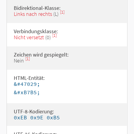
Bidirektional-Klasse:
[1]
Links nach rechts
(L)
Verbindungsklasse:
[1]
Nicht versetzt
(0)
Zeichen wird gespiegelt:
[1]
Nein
HTML-Entität:
&#47029;
&#xB7B5;
UTF-8-Kodierung:
0xEB 0x9E 0xB5