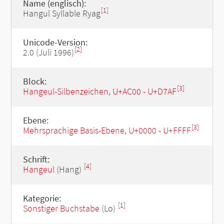
Name (englisch):
[1]
Hangul Syllable Ryag
Unicode-Version:
[2]
2.0 (Juli 1996)
Block:
[3]
Hangeul-Silbenzeichen, U+AC00 - U+D7AF
Ebene:
[3]
Mehrsprachige Basis-Ebene, U+0000 - U+FFFF
Schrift:
[4]
Hangeul
(Hang)
Kategorie:
[1]
Sonstiger Buchstabe
(Lo)