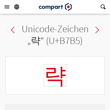
Unicode-Zeichen
Previous char
Ne
„
략
“ (U+B7B5)
략