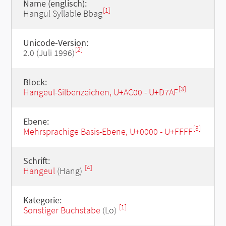
Name (englisch):
[1]
Hangul Syllable Bbag
Unicode-Version:
[2]
2.0 (Juli 1996)
Block:
[3]
Hangeul-Silbenzeichen, U+AC00 - U+D7AF
Ebene:
[3]
Mehrsprachige Basis-Ebene, U+0000 - U+FFFF
Schrift:
[4]
Hangeul
(Hang)
Kategorie:
[1]
Sonstiger Buchstabe
(Lo)