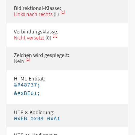
Bidirektional-Klasse:
[1]
Links nach rechts
(L)
Verbindungsklasse:
[1]
Nicht versetzt
(0)
Zeichen wird gespiegelt:
[1]
Nein
HTML-Entität:
&#48737;
&#xBE61;
UTF-8-Kodierung:
0xEB 0xB9 0xA1