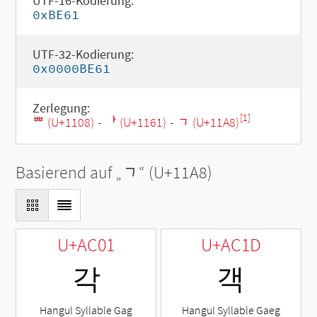
UTF-16-Kodierung:
0xBE61
UTF-32-Kodierung:
0x0000BE61
Zerlegung:
[1]
ᄈ (U+1108)
-
ᅡ (U+1161)
-
ᆨ (U+11A8)
Basierend auf „
ᆨ
“ (U+11A8)
U+AC01
U+AC1D
각
객
Hangul Syllable Gag
Hangul Syllable Gaeg