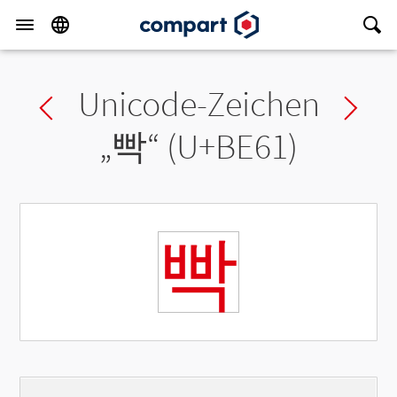
Unicode-Zeichen
Previous char
Ne
„
빡
“ (U+BE61)
빡