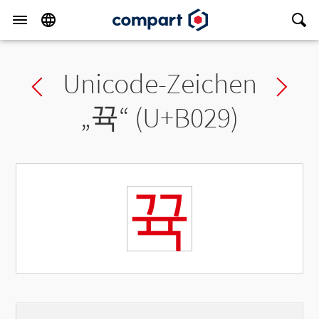
Unicode-Zeichen
Previous char
Ne
„
뀩
“ (U+B029)
뀩