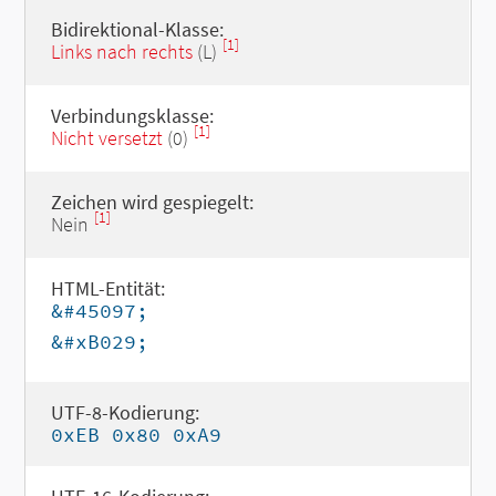
Bidirektional-Klasse:
[1]
Links nach rechts
(L)
Verbindungsklasse:
[1]
Nicht versetzt
(0)
Zeichen wird gespiegelt:
[1]
Nein
HTML-Entität:
&#45097;
&#xB029;
UTF-8-Kodierung:
0xEB 0x80 0xA9