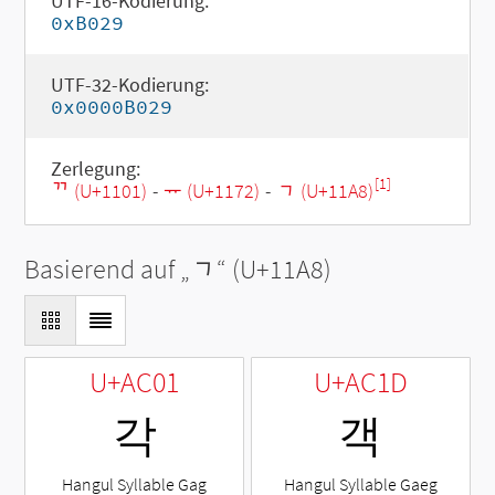
UTF-16-Kodierung:
0xB029
UTF-32-Kodierung:
0x0000B029
Zerlegung:
[1]
ᄁ (U+1101)
-
ᅲ (U+1172)
-
ᆨ (U+11A8)
Basierend auf „
ᆨ
“ (U+11A8)
U+AC01
U+AC1D
각
객
Hangul Syllable Gag
Hangul Syllable Gaeg