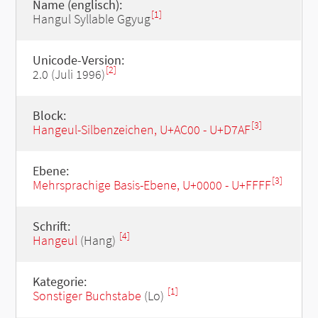
Name (englisch):
[1]
Hangul Syllable Ggyug
Unicode-Version:
[2]
2.0 (Juli 1996)
Block:
[3]
Hangeul-Silbenzeichen, U+AC00 - U+D7AF
Ebene:
[3]
Mehrsprachige Basis-Ebene, U+0000 - U+FFFF
Schrift:
[4]
Hangeul
(Hang)
Kategorie:
[1]
Sonstiger Buchstabe
(Lo)