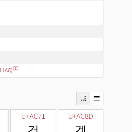
[1]
11A8)
U+AC71
U+AC8D
걱
겍