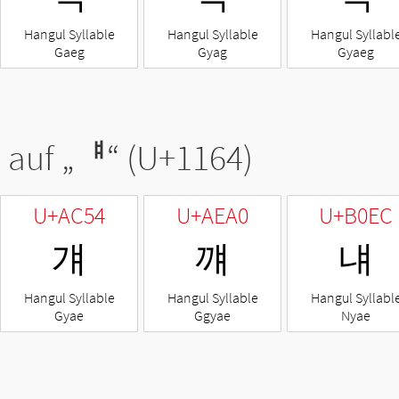
Hangul Syllable
Hangul Syllable
Hangul Syllabl
Gaeg
Gyag
Gyaeg
 auf „
ᅤ
“ (U+1164)
U+AC54
U+AEA0
U+B0EC
걔
꺠
냬
Hangul Syllable
Hangul Syllable
Hangul Syllabl
Gyae
Ggyae
Nyae