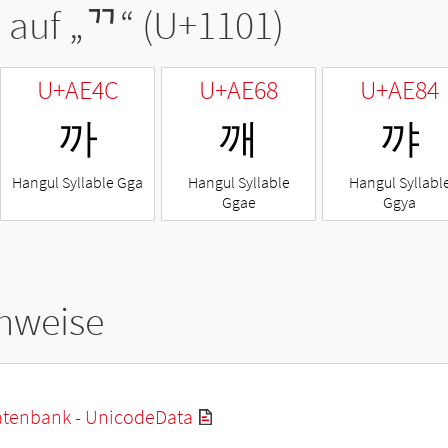
 auf „
ᄁ
“ (U+1101)
U+AE4C
U+AE68
U+AE84
까
깨
꺄
Hangul Syllable Gga
Hangul Syllable
Hangul Syllabl
Ggae
Ggya
hweise
tenbank - UnicodeData