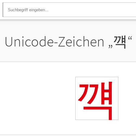
Unicode-Zeichen „
꺡
“
꺡