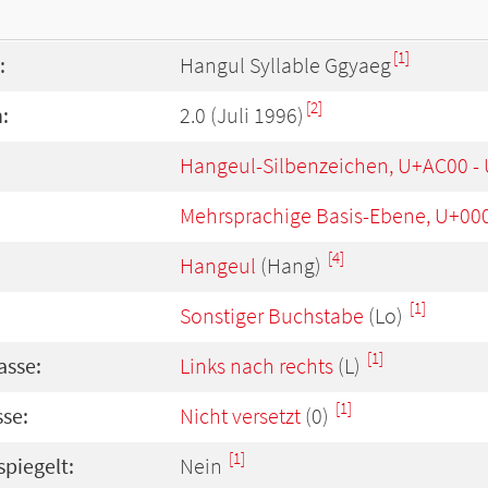
[1]
:
Hangul Syllable Ggyaeg
[2]
:
2.0 (Juli 1996)
Hangeul-Silbenzeichen, U+AC00 -
Mehrsprachige Basis-Ebene, U+00
[4]
Hangeul
(Hang)
[1]
Sonstiger Buchstabe
(Lo)
[1]
asse:
Links nach rechts
(L)
[1]
se:
Nicht versetzt
(0)
[1]
spiegelt:
Nein