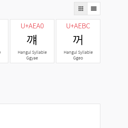
U+AEA0
U+AEBC
꺠
꺼
e
Hangul Syllable
Hangul Syllable
Ggyae
Ggeo