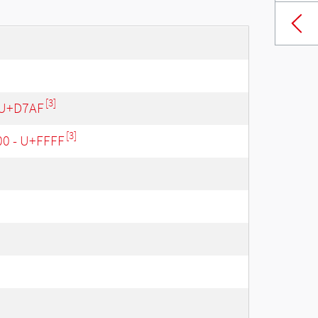
[3]
 U+D7AF
[3]
00 - U+FFFF