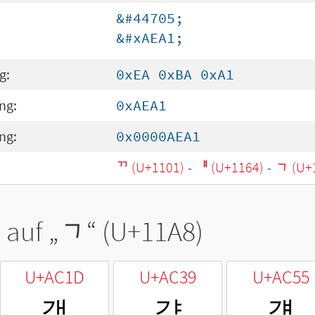
&#44705;
&#xAEA1;
g:
0xEA 0xBA 0xA1
ng:
0xAEA1
ng:
0x0000AEA1
ᄁ (U+1101)
-
ᅤ (U+1164)
-
ᆨ (U+
 auf „
ᆨ
“ (U+11A8)
U+AC1D
U+AC39
U+AC55
객
갹
걕