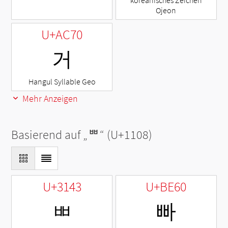
koreanisches Zeichen
Ojeon
U+AC70
거
Hangul Syllable Geo
Mehr Anzeigen
Basierend auf „
ᄈ
“ (U+1108)
U+3143
U+BE60
ㅃ
빠