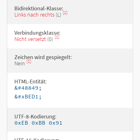
Bidirektional-Klasse:
[1]
Links nach rechts
(L)
Verbindungsklasse:
[1]
Nicht versetzt
(0)
Zeichen wird gespiegelt:
[1]
Nein
HTML-Entität:
&#48849;
&#xBED1;
UTF-8-Kodierung:
0xEB 0xBB 0x91