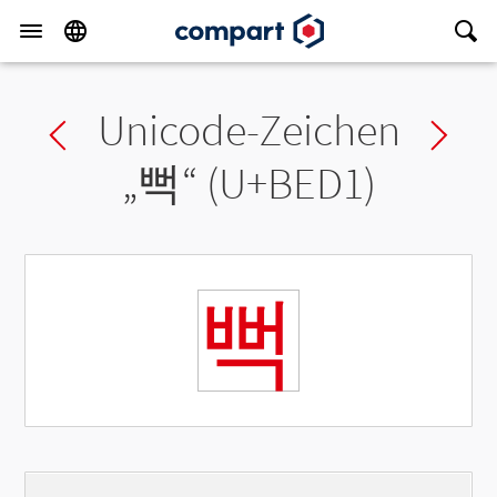
Unicode-Zeichen
Previous char
Ne
„
뻑
“ (U+BED1)
뻑