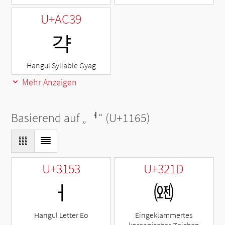
U+AC39
갹
Hangul Syllable Gyag
Mehr Anzeigen
Basierend auf „
ᅥ
“ (U+1165)
U+3153
U+321D
ㅓ
㈝
Hangul Letter Eo
Eingeklammertes