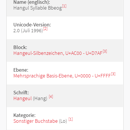
Name (englisch):
[1]
Hangul Syllable Bbeog
Unicode-Version:
[2]
2.0 (Juli 1996)
Block:
[3]
Hangeul-Silbenzeichen, U+AC00 - U+D7AF
Ebene:
[3]
Mehrsprachige Basis-Ebene, U+0000 - U+FFFF
Schrift:
[4]
Hangeul
(Hang)
Kategorie:
[1]
Sonstiger Buchstabe
(Lo)