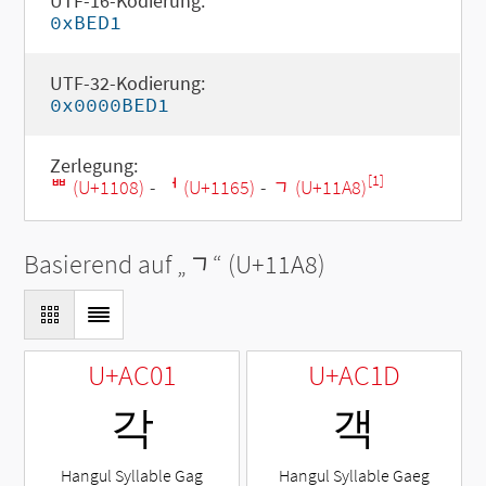
UTF-16-Kodierung:
0xBED1
UTF-32-Kodierung:
0x0000BED1
Zerlegung:
[1]
ᄈ (U+1108)
-
ᅥ (U+1165)
-
ᆨ (U+11A8)
Basierend auf „
ᆨ
“ (U+11A8)
U+AC01
U+AC1D
각
객
Hangul Syllable Gag
Hangul Syllable Gaeg