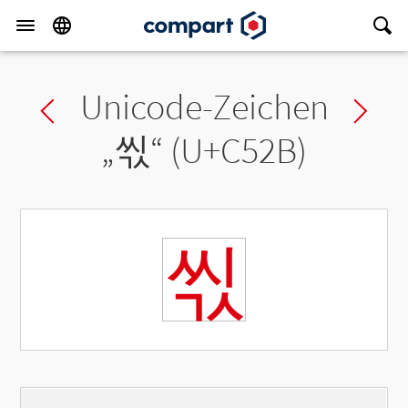
Unicode-Zeichen
Previous char
Ne
„
씫
“ (U+C52B)
씫