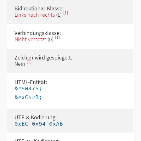
Bidirektional-Klasse:
[1]
Links nach rechts
(L)
Verbindungsklasse:
[1]
Nicht versetzt
(0)
Zeichen wird gespiegelt:
[1]
Nein
HTML-Entität:
&#50475;
&#xC52B;
UTF-8-Kodierung:
0xEC 0x94 0xAB