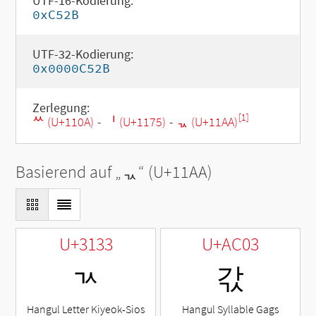
UTF-16-Kodierung:
0xC52B
UTF-32-Kodierung:
0x0000C52B
Zerlegung:
[1]
ᄊ (U+110A)
-
ᅵ (U+1175)
-
ᆪ (U+11AA)
Basierend auf „
ᆪ
“ (U+11AA)
U+3133
U+AC03
ㄳ
갃
Hangul Letter Kiyeok-Sios
Hangul Syllable Gags