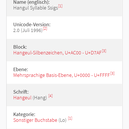
Name (englisch):
[1]
Hangul Syllable Ssigs
Unicode-Version:
[2]
2.0 (Juli 1996)
Block:
[3]
Hangeul-Silbenzeichen, U+AC00 - U+D7AF
Ebene:
[3]
Mehrsprachige Basis-Ebene, U+0000 - U+FFFF
Schrift:
[4]
Hangeul
(Hang)
Kategorie:
[1]
Sonstiger Buchstabe
(Lo)