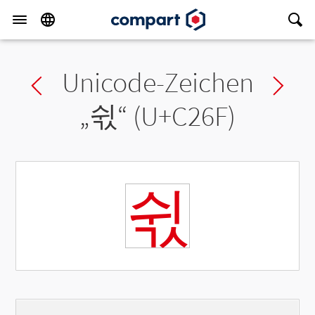
Unicode-Zeichen
Previous char
Ne
„
쉯
“ (U+C26F)
쉯