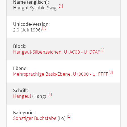
Name (englisch):
[1]
Hangul Syllable Swigs
Unicode-Version:
[2]
2.0 (Juli 1996)
Block:
[3]
Hangeul-Silbenzeichen, U+AC00 - U+D7AF
Ebene:
[3]
Mehrsprachige Basis-Ebene, U+0000 - U+FFFF
Schrift:
[4]
Hangeul
(Hang)
Kategorie:
[1]
Sonstiger Buchstabe
(Lo)