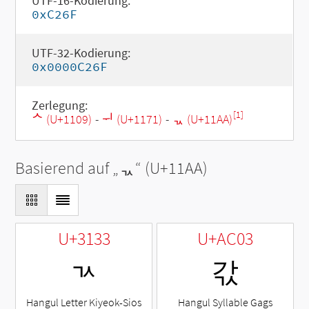
UTF-16-Kodierung:
0xC26F
UTF-32-Kodierung:
0x0000C26F
Zerlegung:
[1]
ᄉ (U+1109)
-
ᅱ (U+1171)
-
ᆪ (U+11AA)
Basierend auf „
ᆪ
“ (U+11AA)
U+3133
U+AC03
ㄳ
갃
Hangul Letter Kiyeok-Sios
Hangul Syllable Gags