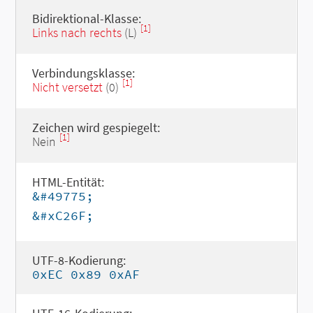
Bidirektional-Klasse:
[1]
Links nach rechts
(L)
Verbindungsklasse:
[1]
Nicht versetzt
(0)
Zeichen wird gespiegelt:
[1]
Nein
HTML-Entität:
&#49775;
&#xC26F;
UTF-8-Kodierung:
0xEC 0x89 0xAF