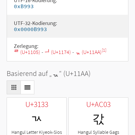
UTF-16-Kodierung:
0xB993
UTF-32-Kodierung:
0x0000B993
Zerlegung:
[1]
ᄅ (U+1105)
-
ᅴ (U+1174)
-
ᆪ (U+11AA)
Basierend auf „
ᆪ
“ (U+11AA)
U+3133
U+AC03
ㄳ
갃
Hangul Letter Kiyeok-Sios
Hangul Syllable Gags