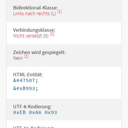
Bidirektional-Klasse:
[1]
Links nach rechts
(L)
Verbindungsklasse:
[1]
Nicht versetzt
(0)
Zeichen wird gespiegelt:
[1]
Nein
HTML-Entität:
&#47507;
&#xB993;
UTF-8-Kodierung:
0xEB 0xA6 0x93