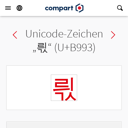
Unicode-Zeichen
Previous char
Ne
„
릓
“ (U+B993)
릓