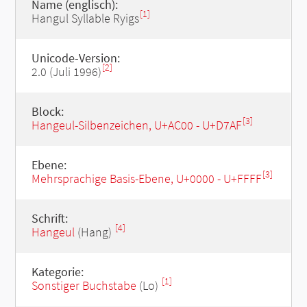
Name (englisch):
[1]
Hangul Syllable Ryigs
Unicode-Version:
[2]
2.0 (Juli 1996)
Block:
[3]
Hangeul-Silbenzeichen, U+AC00 - U+D7AF
Ebene:
[3]
Mehrsprachige Basis-Ebene, U+0000 - U+FFFF
Schrift:
[4]
Hangeul
(Hang)
Kategorie:
[1]
Sonstiger Buchstabe
(Lo)