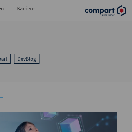
und automatisierte Ausgabensteuerung
en
Karriere
art
DevBlog