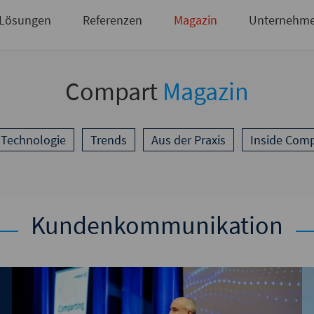
Briefsendungen
Sie haben noch keinen Zugang?
Zugangsdaten anfordern
Lösungen
Referenzen
Magazin
Unternehm
Compart
Magazin
 Technologie
Trends
Aus der Praxis
Inside Comp
Kundenkommunikation