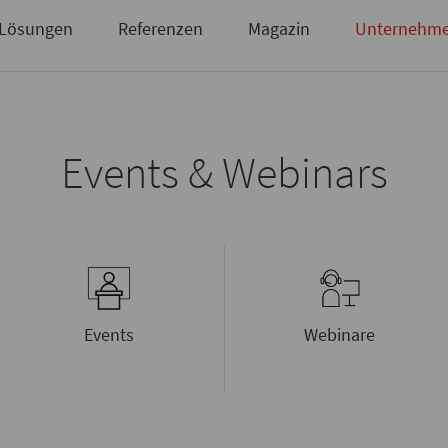
Briefsendungen
Sie haben noch keinen Zugang?
Zugangsdaten anfordern
Lösungen
Referenzen
Magazin
Unternehm
Events & Webinars
Events
Webinare