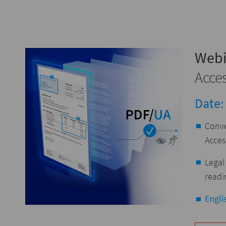
Webi
Acce
Date:
Conve
Acces
Legal
readi
Engli