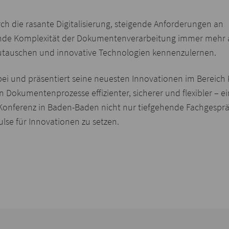
h die rasante Digitalisierung, steigende Anforderungen an
e Komplexität der Dokumentenverarbeitung immer mehr an B
zutauschen und innovative Technologien kennenzulernen.
 dabei und präsentiert seine neuesten Innovationen im Ber
umentenprozesse effizienter, sicherer und flexibler – ein 
Konferenz in Baden-Baden nicht nur tiefgehende Fachgespräc
se für Innovationen zu setzen.