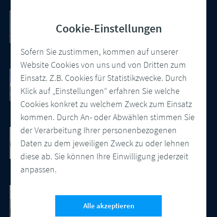
PDF/UA – automatisiert und konform
Wie Sie barrierefreie PDF Dokumente
Cookie-Einstellungen
erstellen
Sofern Sie zustimmen, kommen auf unserer
Website Cookies von uns und von Dritten zum
10 Punkte Checkliste als PDF
Einsatz. Z.B. Cookies für Statistikzwecke. Durch
So modernisieren Sie Ihre
Klick auf „Einstellungen“ erfahren Sie welche
Kundenkommunikation
Cookies konkret zu welchem Zweck zum Einsatz
kommen. Durch An- oder Abwählen stimmen Sie
der Verarbeitung Ihrer personenbezogenen
Cloud-basierte Salesforce
Kundenkommunikation
Daten zu dem jeweiligen Zweck zu oder lehnen
Integration, zentrale Vorlagenverwaltung
diese ab. Sie können Ihre Einwilligung jederzeit
und automatisierte Ausgabensteuerung
anpassen.
CCM Software
DocBridge® Customer Communication
Alle akzeptieren
Management Software