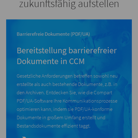
zukunftsfähig aufstellen
Barrierefreie Dokumente (PDF/UA)
Bereitstellung barrierefreier
Dokumente in CCM
Gesetzliche Anforderungen betreffen sowohl neu
erstellte als auch bestehende Dokumente, z.B. in
den Archiven. Entdecken Sie, wie die Compart
PDF/UA-Software Ihre Kommunikationsprozesse
optimieren kann, indem sie PDF/UA-konforme
Dokumente in großem Umfang erstellt und
Bestandsdokumente effizient taggt.