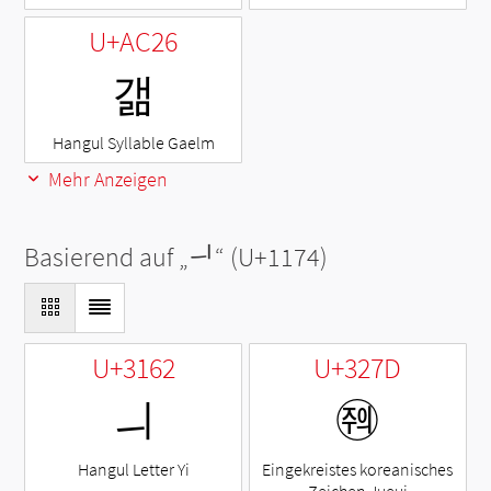
U+AC26
갦
Hangul Syllable Gaelm
Mehr Anzeigen
Basierend auf „
ᅴ
“ (U+1174)
U+3162
U+327D
ㅢ
㉽
Hangul Letter Yi
Eingekreistes koreanisches