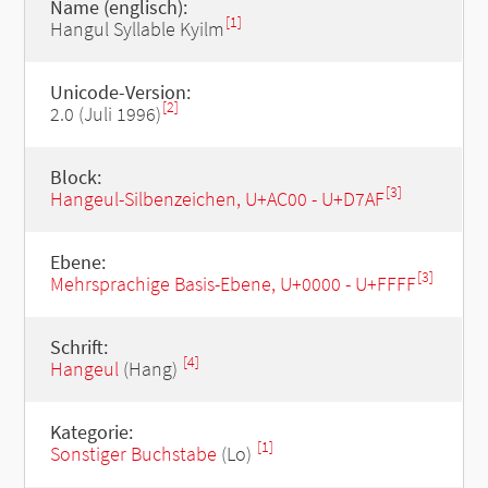
Name (englisch):
[1]
Hangul Syllable Kyilm
Unicode-Version:
[2]
2.0 (Juli 1996)
Block:
[3]
Hangeul-Silbenzeichen, U+AC00 - U+D7AF
Ebene:
[3]
Mehrsprachige Basis-Ebene, U+0000 - U+FFFF
Schrift:
[4]
Hangeul
(Hang)
Kategorie:
[1]
Sonstiger Buchstabe
(Lo)