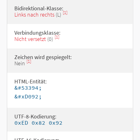
Bidirektional-Klasse:
[1]
Links nach rechts
(L)
Verbindungsklasse:
[1]
Nicht versetzt
(0)
Zeichen wird gespiegelt:
[1]
Nein
HTML-Entität:
&#53394;
&#xD092;
UTF-8-Kodierung:
0xED 0x82 0x92