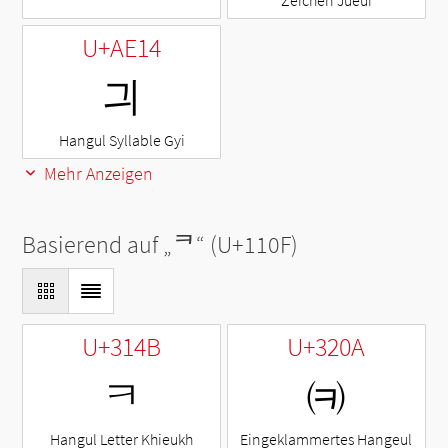
Zeichen Jueui
U+AE14
긔
Hangul Syllable Gyi
Mehr Anzeigen
Basierend auf „
ᄏ
“ (U+110F)
U+314B
U+320A
ㅋ
㈊
Hangul Letter Khieukh
Eingeklammertes Hangeul