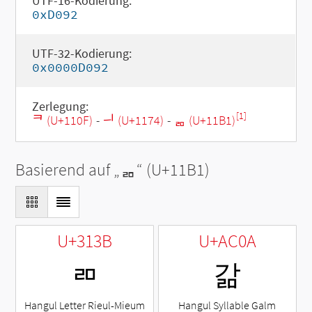
UTF-16-Kodierung:
0xD092
UTF-32-Kodierung:
0x0000D092
Zerlegung:
[1]
ᄏ (U+110F)
-
ᅴ (U+1174)
-
ᆱ (U+11B1)
Basierend auf „
ᆱ
“ (U+11B1)
U+313B
U+AC0A
ㄻ
갊
Hangul Letter Rieul-Mieum
Hangul Syllable Galm