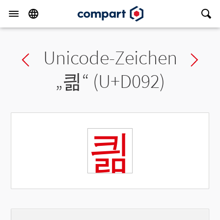
Unicode-Zeichen
Previous char
Ne
„
킒
“ (U+D092)
킒