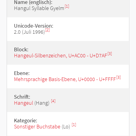
Name (englisch):
[1]
Hangul Syllable Gyelm
Unicode-Version:
[2]
2.0 (Juli 1996)
Block:
[3]
Hangeul-Silbenzeichen, U+AC00 - U+D7AF
Ebene:
[3]
Mehrsprachige Basis-Ebene, U+0000 - U+FFFF
Schrift:
[4]
Hangeul
(Hang)
Kategorie:
[1]
Sonstiger Buchstabe
(Lo)