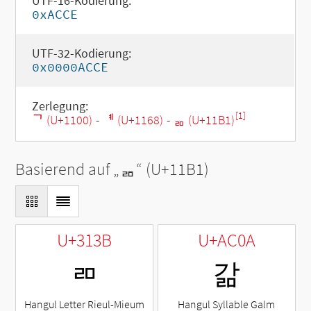
UTF-16-Kodierung:
0xACCE
UTF-32-Kodierung:
0x0000ACCE
Zerlegung:
[1]
ᄀ (U+1100)
-
ᅨ (U+1168)
-
ᆱ (U+11B1)
Basierend auf „
ᆱ
“ (U+11B1)
U+313B
U+AC0A
ㄻ
갊
Hangul Letter Rieul-Mieum
Hangul Syllable Galm