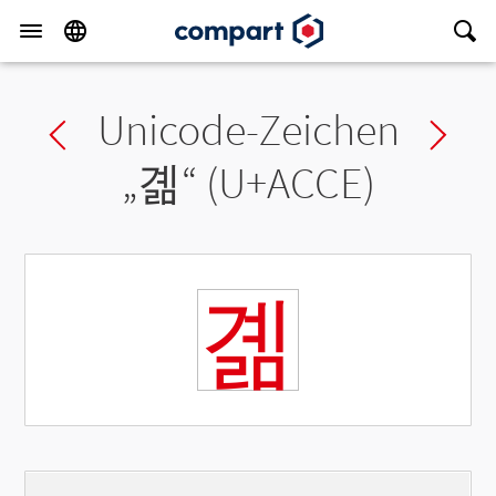
Unicode-Zeichen
Previous char
Ne
„
곎
“ (U+ACCE)
곎