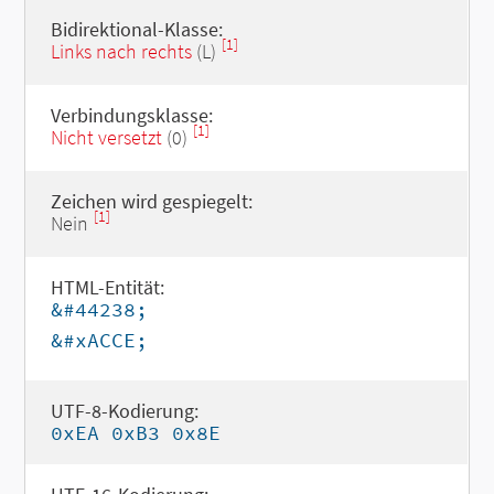
Bidirektional-Klasse:
[1]
Links nach rechts
(L)
Verbindungsklasse:
[1]
Nicht versetzt
(0)
Zeichen wird gespiegelt:
[1]
Nein
HTML-Entität:
&#44238;
&#xACCE;
UTF-8-Kodierung:
0xEA 0xB3 0x8E