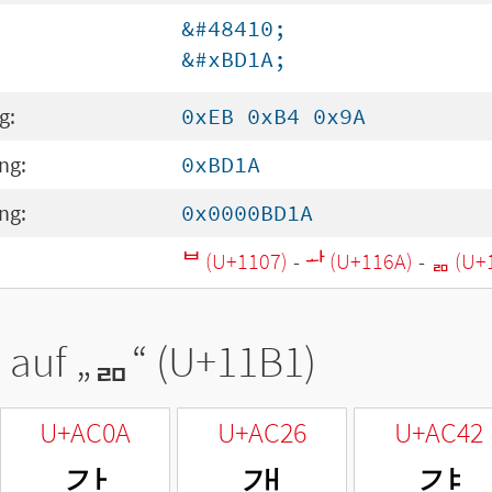
&#48410;
&#xBD1A;
g:
0xEB 0xB4 0x9A
ng:
0xBD1A
ng:
0x0000BD1A
ᄇ (U+1107)
-
ᅪ (U+116A)
-
ᆱ (U+
 auf „
ᆱ
“ (U+11B1)
U+AC0A
U+AC26
U+AC42
갊
갦
걂