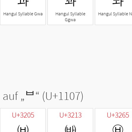
과
꽈
놔
Hangul Syllable Gwa
Hangul Syllable
Hangul Syllable 
Ggwa
 auf „
ᄇ
“ (U+1107)
U+3205
U+3213
U+3265
㈅
㈓
㉥