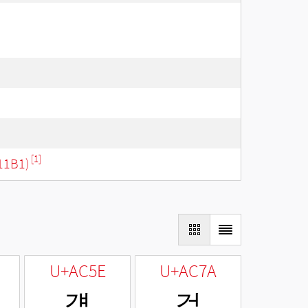
[1]
11B1)
U+AC5E
U+AC7A
걞
걺