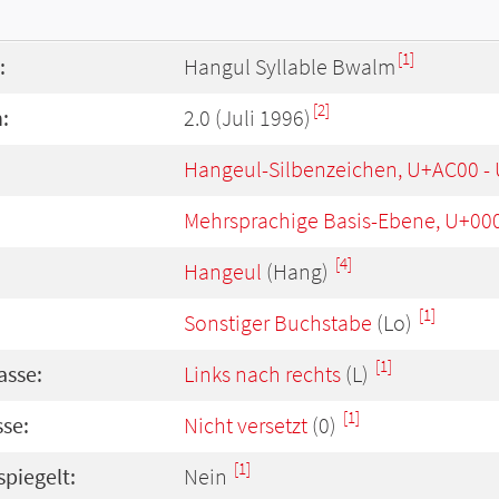
[1]
:
Hangul Syllable Bwalm
[2]
:
2.0 (Juli 1996)
Hangeul-Silbenzeichen, U+AC00 -
Mehrsprachige Basis-Ebene, U+00
[4]
Hangeul
(Hang)
[1]
Sonstiger Buchstabe
(Lo)
[1]
asse:
Links nach rechts
(L)
[1]
se:
Nicht versetzt
(0)
[1]
spiegelt:
Nein