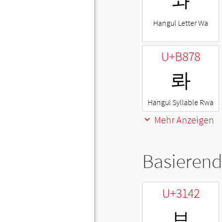
ㅘ
Hangul Letter Wa
U+B878
롸
Hangul Syllable Rwa
Mehr Anzeigen
Basierend
U+3142
ㅂ