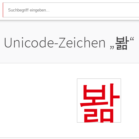
Unicode-Zeichen „
봚
“
봚