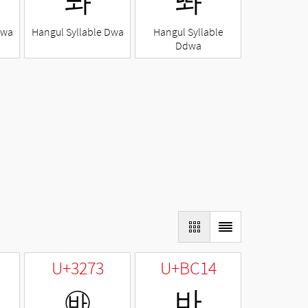
돠
똬
Nwa
Hangul Syllable Dwa
Hangul Syllable
Ddwa
U+3273
U+BC14
㉳
바