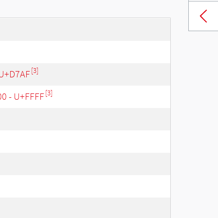
[3]
 U+D7AF
[3]
00 - U+FFFF