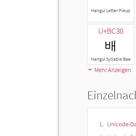
Hangul Letter Pieup
U+BC30
배
Hangul Syllable Bae
Mehr Anzeigen
Einzelnac
Unicode-Da