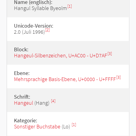
Name (englisch):
[1]
Hangul Syllable Byeolm
Unicode-Version:
[2]
2.0 (Juli 1996)
Block:
[3]
Hangeul-Silbenzeichen, U+AC00 - U+D7AF
Ebene:
[3]
Mehrsprachige Basis-Ebene, U+0000 - U+FFFF
Schrift:
[4]
Hangeul
(Hang)
Kategorie:
[1]
Sonstiger Buchstabe
(Lo)