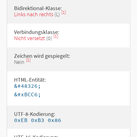
Bidirektional-Klasse:
[1]
Links nach rechts
(L)
Verbindungsklasse:
[1]
Nicht versetzt
(0)
Zeichen wird gespiegelt:
[1]
Nein
HTML-Entität:
&#48326;
&#xBCC6;
UTF-8-Kodierung:
0xEB 0xB3 0x86