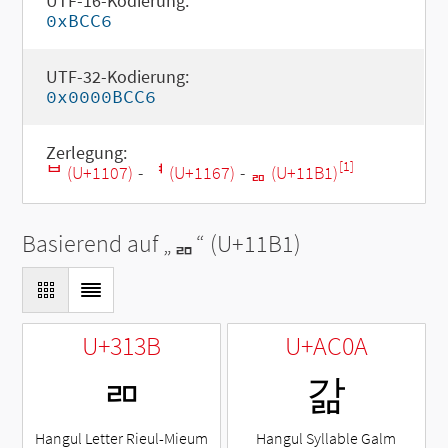
UTF-16-Kodierung:
0xBCC6
UTF-32-Kodierung:
0x0000BCC6
Zerlegung:
[1]
ᄇ (U+1107)
-
ᅧ (U+1167)
-
ᆱ (U+11B1)
Basierend auf „
ᆱ
“ (U+11B1)
U+313B
U+AC0A
ㄻ
갊
Hangul Letter Rieul-Mieum
Hangul Syllable Galm