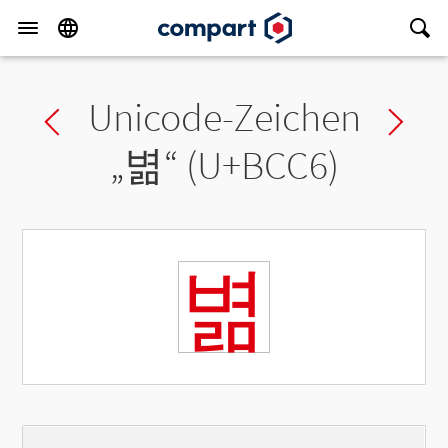
Unicode-Zeichen
Previous char
Ne
„
볆
“ (U+BCC6)
볆